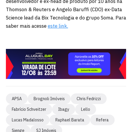
desenvolvedor e ex-head de produto por 10 anos na
Thomson & Reuters e Angelo Baruffi (CDO) ex-Data
Science lead da Bix Tecnologia e do grupo Soma. Para
saber mais acesse
este link.
APSA
Brognoli Imóveis
Chris Fedrizzi
Fabrício Schveitzer
Ibagy
Lello
Lucas Madalosso
Raphael Barata
Refera
Sienge
SJ Imóveis