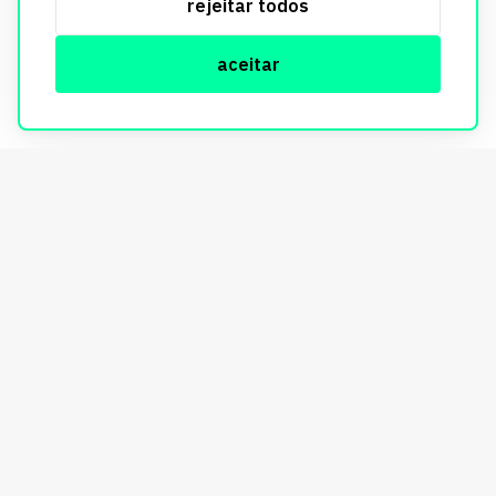
rejeitar todos
informações, consulte nossa Política de Privacidade.
aceitar
© Copyright Imobi Report. Todos os direitos reservados.
Política de privacidade
mobister