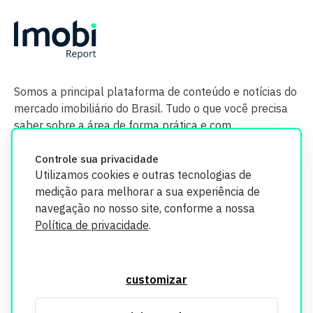
Somos a principal plataforma de conteúdo e notícias do
mercado imobiliário do Brasil. Tudo o que você precisa
saber sobre a área de forma prática e com
credibilidade.
Controle sua privacidade
Utilizamos cookies e outras tecnologias de
medição para melhorar a sua experiência de
navegação no nosso site, conforme a nossa
Política de privacidade
.
O Imobi Report se compromete a proteger sua privacidade e
segurança. Todos os dados coletados em nosso site são
customizar
utilizados exclusivamente para fins de aprimoramento de
serviços, respeitando as diretrizes da LGPD. Para mais