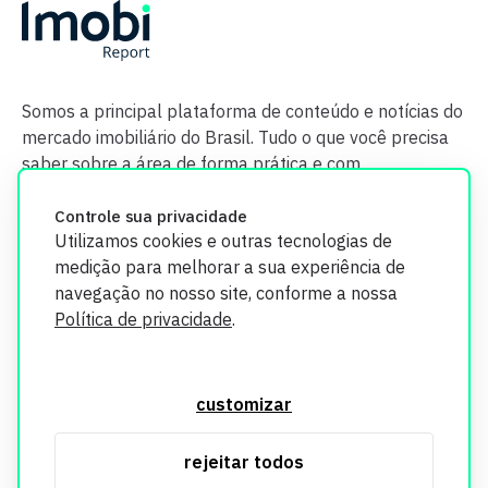
Somos a principal plataforma de conteúdo e notícias do
mercado imobiliário do Brasil. Tudo o que você precisa
saber sobre a área de forma prática e com
credibilidade.
Controle sua privacidade
Utilizamos cookies e outras tecnologias de
medição para melhorar a sua experiência de
navegação no nosso site, conforme a nossa
Política de privacidade
.
O Imobi Report se compromete a proteger sua privacidade e
segurança. Todos os dados coletados em nosso site são
customizar
utilizados exclusivamente para fins de aprimoramento de
serviços, respeitando as diretrizes da LGPD. Para mais
rejeitar todos
informações, consulte nossa Política de Privacidade.