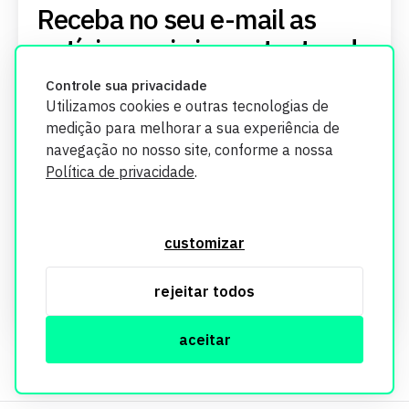
Receba no seu e-mail as
notícias mais importantes do
mercado imobiliário
Controle sua privacidade
Utilizamos cookies e outras tecnologias de
Deixe-me ler primeiro uma
amostra.
medição para melhorar a sua experiência de
navegação no nosso site, conforme a nossa
Política de privacidade
.
Autorizo o envio das minhas informações de acordo
customizar
com os
Termos de uso.
Assinar Newsletter
rejeitar todos
aceitar