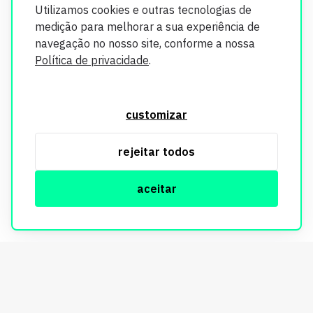
Utilizamos cookies e outras tecnologias de
medição para melhorar a sua experiência de
navegação no nosso site, conforme a nossa
Política de privacidade
.
O Imobi Report se compromete a proteger sua privacidade e
segurança. Todos os dados coletados em nosso site são
customizar
utilizados exclusivamente para fins de aprimoramento de
serviços, respeitando as diretrizes da LGPD. Para mais
rejeitar todos
informações, consulte nossa Política de Privacidade.
aceitar
© Copyright Imobi Report. Todos os direitos reservados.
Política de privacidade
mobister