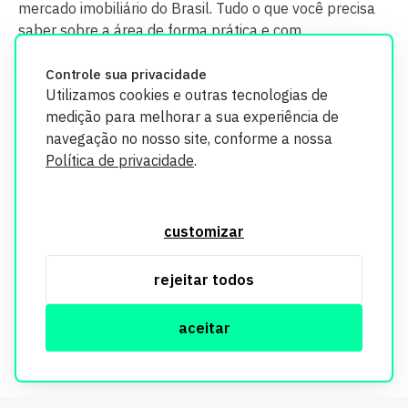
mercado imobiliário do Brasil. Tudo o que você precisa
saber sobre a área de forma prática e com
credibilidade.
Controle sua privacidade
Utilizamos cookies e outras tecnologias de
medição para melhorar a sua experiência de
navegação no nosso site, conforme a nossa
Política de privacidade
.
O Imobi Report se compromete a proteger sua privacidade e
segurança. Todos os dados coletados em nosso site são
customizar
utilizados exclusivamente para fins de aprimoramento de
serviços, respeitando as diretrizes da LGPD. Para mais
rejeitar todos
informações, consulte nossa Política de Privacidade.
aceitar
© Copyright Imobi Report. Todos os direitos reservados.
Política de privacidade
mobister