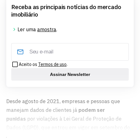
Receba as principais notícias do mercado
imobiliário
Ler uma
amostra
.
Aceito os
Termos de uso
.
Assinar Newsletter
Desde agosto de 2021, empresas e pessoas que
manejam dados de clientes já
podem ser
punidas
por violações à Lei Geral de Proteção de
Dados (LGPD), que entrou em vigor em setembro do
ano passado.