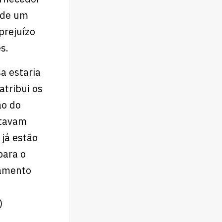
 de um
prejuízo
es.
a estaria
atribui os
ão do
stavam
 já estão
para o
damento
)