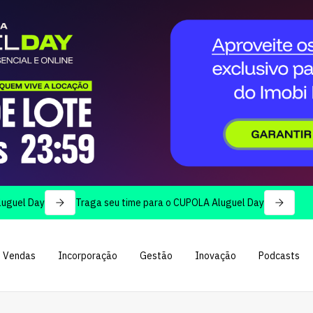
Day
Traga seu time para o CUPOLA Aluguel Day
Vendas
Incorporação
Gestão
Inovação
Podcasts