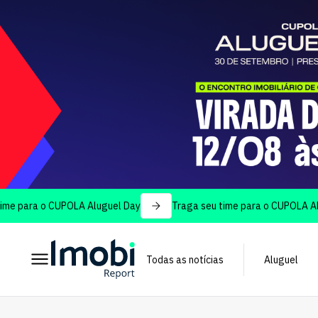
ra o CUPOLA Aluguel Day
Traga seu time para o CUPOLA Aluguel 
Todas as notícias
Aluguel