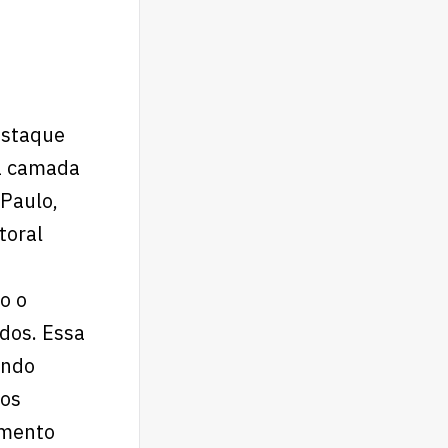
estaque
va camada
 Paulo,
toral
o o
dos. Essa
ando
vos
amento