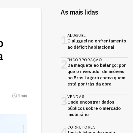
As mais lidas
1
ALUGUEL
o
O aluguel no enfrentamento
ao déficit habitacional
a
2
INCORPORAÇÃO
Da maquete ao balanço: por
que o investidor de imóveis
no Brasil agora checa quem
está por trás da obra
8 min
3
VENDAS
Onde encontrar dados
públicos sobre o mercado
imobiliário
4
CORRETORES
Instabilidade de renda