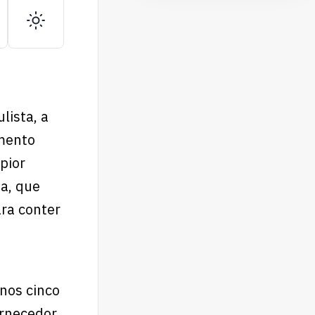
lista, a
imento
pior
a, que
ara conter
nos cinco
ornecedor