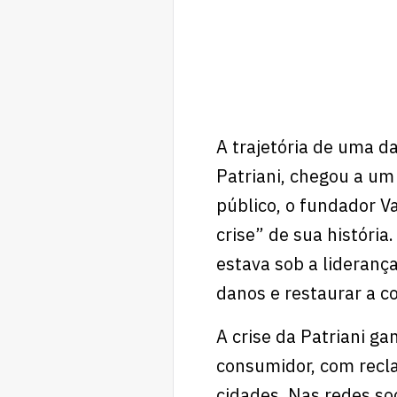
A trajetória de uma da
Patriani, chegou a um
público, o fundador V
crise” de sua históri
estava sob a lideranç
danos e restaurar a c
A crise da Patriani g
consumidor, com recla
cidades. Nas redes s