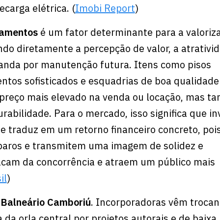
ecarga elétrica. (
Imobi Report
)
bamentos
é um fator determinante para a valoriz
ndo diretamente a percepção de valor, a atrativi
nda por manutenção futura. Itens como pisos
ntos sofisticados e esquadrias de boa qualidade
 preço mais elevado na venda ou locação, mas 
rabilidade. Para o mercado, isso significa que in
se traduz em um retorno financeiro concreto, poi
aros e transmitem uma imagem de solidez e
cam da concorrência e atraem um público mais
il
)
 Balneário Camboriú
. Incorporadoras vêm trocan
 da orla central por projetos autorais e de baixa