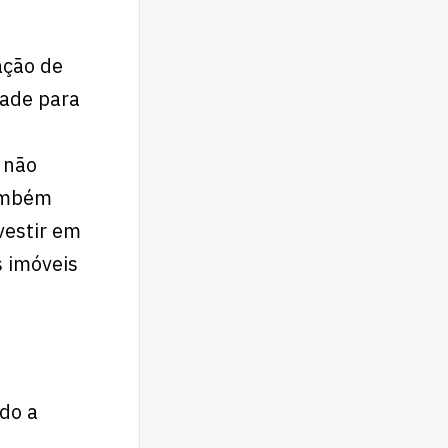
ação de
dade para
 não
também
vestir em
s imóveis
do a