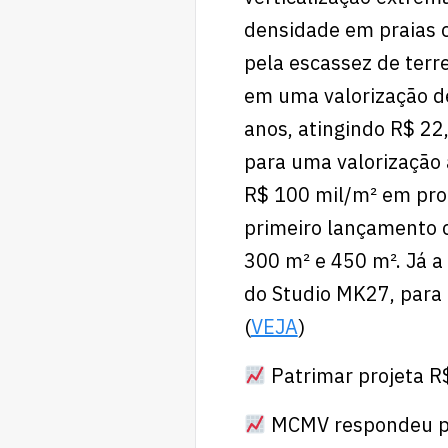
densidade em praias c
pela escassez de terre
em uma valorização d
anos, atingindo R$ 22
para uma valorização 
R$ 100 mil/m² em prod
primeiro lançamento c
300 m² e 450 m². Já 
do Studio MK27, para
(
VEJA
)
Patrimar projeta R
MCMV respondeu po