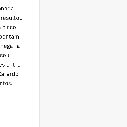
ionada
 resultou
 cinco
 apontam
chegar a
 seu
es entre
Cafardo,
ntos.