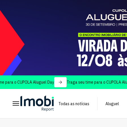
o CUPOLA Aluguel Day
Traga seu time para o CUPOLA Aluguel Day
Todas as notícias
Aluguel