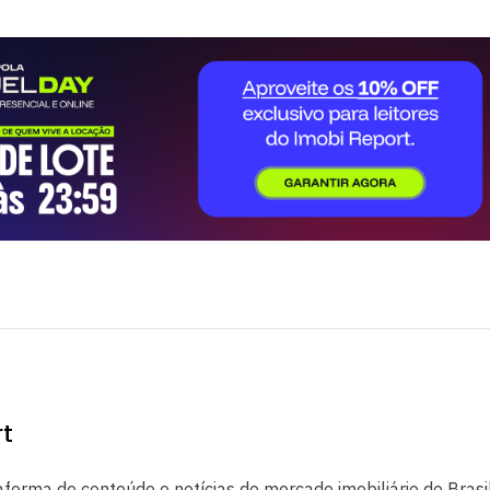
rt
aforma de conteúdo e notícias do mercado imobiliário do Brasil