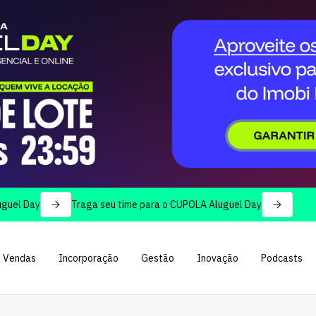
Traga seu time para o CUPOLA Aluguel Day
Vendas
Incorporação
Gestão
Inovação
Podcasts