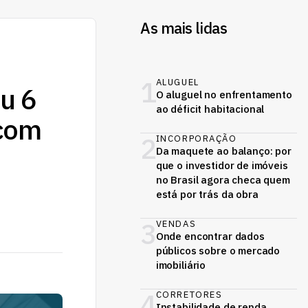
As mais lidas
1
ALUGUEL
u 6
O aluguel no enfrentamento
ao déficit habitacional
 com
2
INCORPORAÇÃO
Da maquete ao balanço: por
que o investidor de imóveis
no Brasil agora checa quem
está por trás da obra
3
VENDAS
Onde encontrar dados
públicos sobre o mercado
imobiliário
4
CORRETORES
Instabilidade de renda