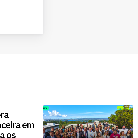
ra
nceira em
a os