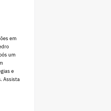
hões em
edro
após um
em
égias e
. Assista