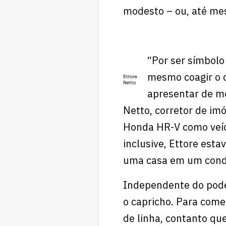
modesto – ou, até me
“Por ser símbolo
mesmo coagir o c
Ettore
Netto
apresentar de mo
Netto, corretor de im
Honda HR-V como veíc
inclusive, Ettore esta
uma casa em um cond
Independente do poder
o capricho. Para come
de linha, contanto qu