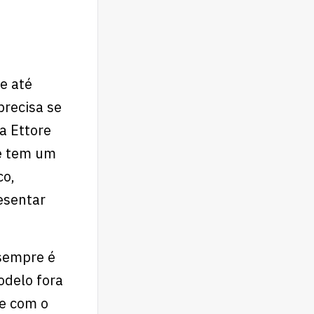
e até
precisa se
a Ettore
ue tem um
co,
resentar
 sempre é
odelo fora
 e com o