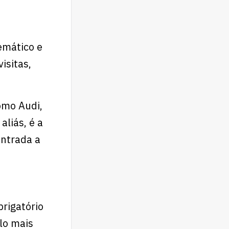
emático e
isitas,
omo Audi,
liás, é a
ntrada a
brigatório
lo mais