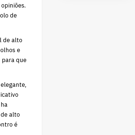
 opiniões.
olo de
 de alto
 olhos e
a para que
 elegante,
icativo
nha
de alto
ontro é