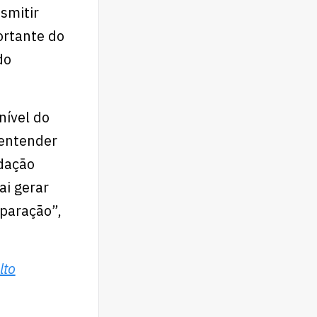
smitir
ortante do
do
nível do
 entender
dação
ai gerar
paração”,
lto