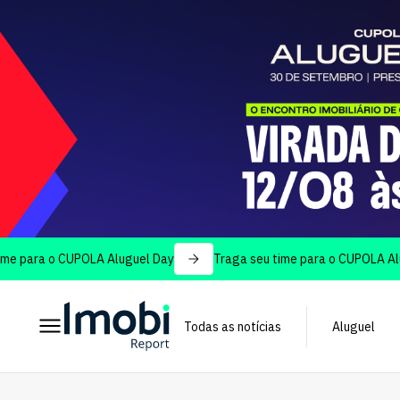
a o CUPOLA Aluguel Day
Traga seu time para o CUPOLA Aluguel 
Todas as notícias
Aluguel