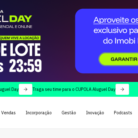
Day
Traga seu time para o CUPOLA Aluguel Day
Vendas
Incorporação
Gestão
Inovação
Podcasts