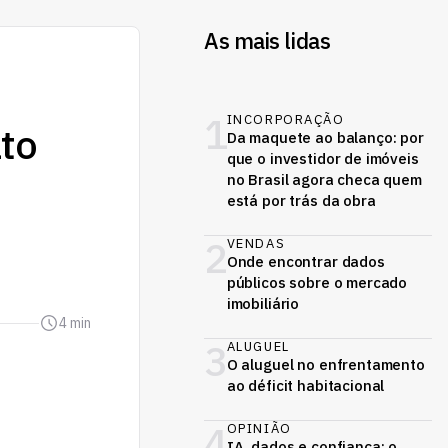
As mais lidas
1
INCORPORAÇÃO
lto
Da maquete ao balanço: por
que o investidor de imóveis
no Brasil agora checa quem
está por trás da obra
2
VENDAS
Onde encontrar dados
públicos sobre o mercado
imobiliário
4 min
3
ALUGUEL
O aluguel no enfrentamento
ao déficit habitacional
4
OPINIÃO
IA, dados e confiança: o