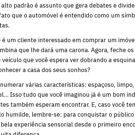
 alto padrão é assunto que gera debates e divide
 fato que o automóvel é entendido como um símb
itas.
 é um cliente interessado em comprar um imóvel
ombina que lhe dará uma carona. Agora, feche os
 veículo que você espera ver dobrando a esquin
onhecer a casa dos seus sonhos?
numerar várias características: espaçoso, limpo,
l… Isso tudo que você imaginou já é um bom ind
ntes também esperam encontrar. E, caso você te
 humilde, lembre-se: para conquistar o público 
bela experiência sensorial desde o primeiro enc
uita diferença.