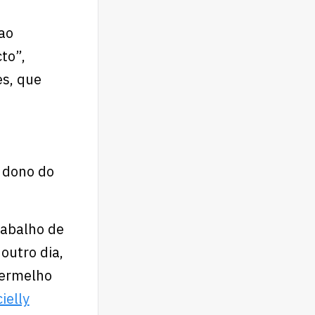
 ao
to”,
es, que
o dono do
rabalho de
outro dia,
vermelho
ielly