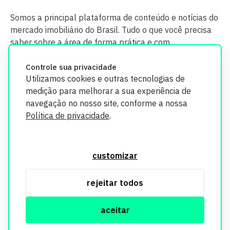
Somos a principal plataforma de conteúdo e notícias do
mercado imobiliário do Brasil. Tudo o que você precisa
saber sobre a área de forma prática e com
credibilidade.
Controle sua privacidade
Utilizamos cookies e outras tecnologias de
medição para melhorar a sua experiência de
navegação no nosso site, conforme a nossa
Política de privacidade
.
O Imobi Report se compromete a proteger sua privacidade e
segurança. Todos os dados coletados em nosso site são
customizar
utilizados exclusivamente para fins de aprimoramento de
serviços, respeitando as diretrizes da LGPD. Para mais
rejeitar todos
informações, consulte nossa Política de Privacidade.
aceitar
© Copyright Imobi Report. Todos os direitos reservados.
Política de privacidade
mobister