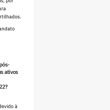
s, por
ura
rtilhados.
andato
pós-
s ativos
022?
devido à