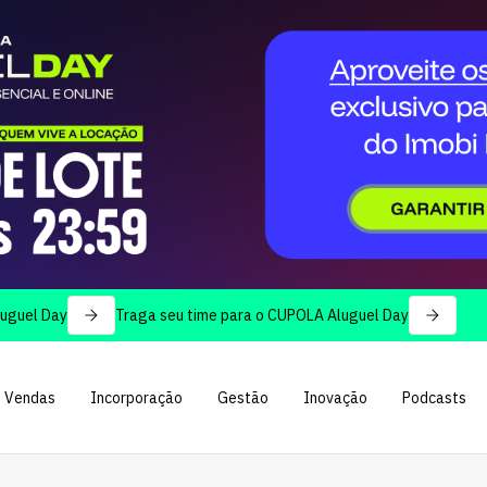
Day
Traga seu time para o CUPOLA Aluguel Day
Vendas
Incorporação
Gestão
Inovação
Podcasts