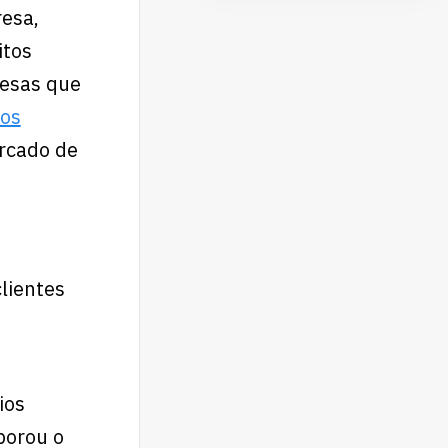
resa,
itos
resas que
ios
rcado de
clientes
ios
borou o