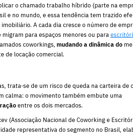
licar o chamado trabalho híbrido (parte na emp
sil e no mundo, e essa tendência tem trazido efe
 imobiliário. A cada dia cresce o número de emp
e migram para espaços menores ou para
escritór
hamados coworkings,
mudando a dinâmica do
me
e de locação comercial.
as, trata-se de um risco de queda na carteira de 
rém calma: o movimento também embute uma
gração
entre os dois mercados.
ev (Associação Nacional de Coworking e Escritór
ntidade representativa do segmento no Brasil, ela