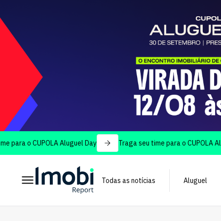
ra o CUPOLA Aluguel Day
Traga seu time para o CUPOLA Aluguel 
Todas as notícias
Aluguel