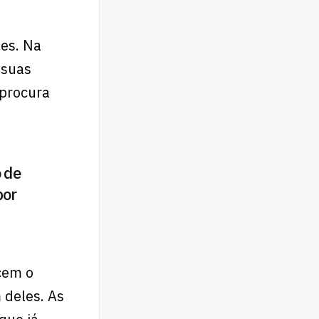
tes. Na
 suas
procura
o de
por
cem o
 deles. As