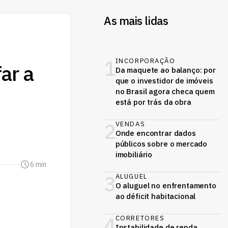
As mais lidas
1
INCORPORAÇÃO
ar a
Da maquete ao balanço: por
que o investidor de imóveis
no Brasil agora checa quem
está por trás da obra
2
VENDAS
Onde encontrar dados
públicos sobre o mercado
imobiliário
6 min
3
ALUGUEL
O aluguel no enfrentamento
ao déficit habitacional
4
CORRETORES
Instabilidade de renda