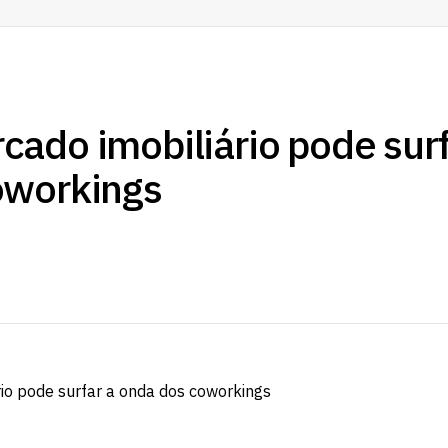
ado imobiliário pode surf
oworkings