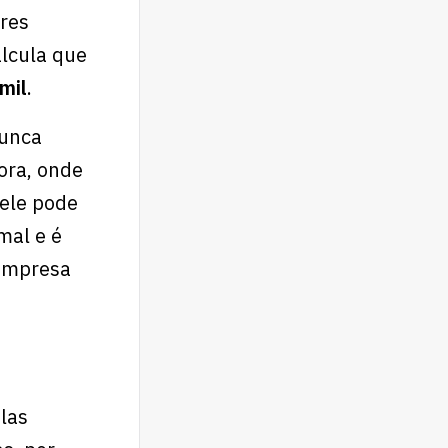
res
alcula que
mil
.
nunca
ora, onde
 ele pode
mal e é
 empresa
las