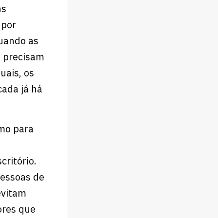
ns
 por
Quando as
o precisam
uais, os
cada já há
mo para
critório.
pessoas de
evitam
ores que