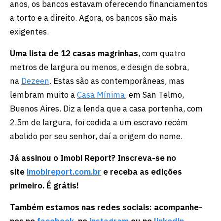
anos, os bancos estavam oferecendo financiamentos
a torto e a direito. Agora, os bancos são mais
exigentes.
Uma lista de 12 casas magrinhas
, com quatro
metros de largura ou menos, e design de sobra,
na
Dezeen
. Estas são as contemporâneas, mas
lembram muito a
Casa Mínima
, em San Telmo,
Buenos Aires. Diz a lenda que a casa portenha, com
2,5m de largura, foi cedida a um escravo recém
abolido por seu senhor, daí a origem do nome.
Já assinou o Imobi Report? Inscreva-se no
site
imobireport.com.br
e receba as edições
primeiro. É grátis!
Também estamos nas redes sociais: acompanhe-
nos no
facebook
, no
instagram
ou no
linkedin
.