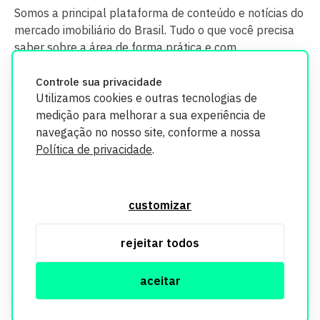
Somos a principal plataforma de conteúdo e notícias do
mercado imobiliário do Brasil. Tudo o que você precisa
saber sobre a área de forma prática e com
credibilidade.
Controle sua privacidade
Utilizamos cookies e outras tecnologias de
medição para melhorar a sua experiência de
navegação no nosso site, conforme a nossa
Política de privacidade
.
O Imobi Report se compromete a proteger sua privacidade e
segurança. Todos os dados coletados em nosso site são
customizar
utilizados exclusivamente para fins de aprimoramento de
serviços, respeitando as diretrizes da LGPD. Para mais
rejeitar todos
informações, consulte nossa Política de Privacidade.
aceitar
© Copyright Imobi Report. Todos os direitos reservados.
Política de privacidade
mobister