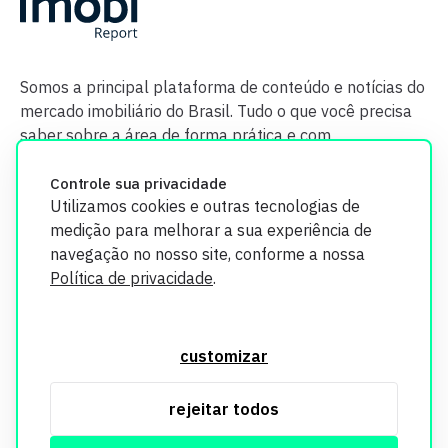
Somos a principal plataforma de conteúdo e notícias do
mercado imobiliário do Brasil. Tudo o que você precisa
saber sobre a área de forma prática e com
credibilidade.
Controle sua privacidade
Utilizamos cookies e outras tecnologias de
medição para melhorar a sua experiência de
navegação no nosso site, conforme a nossa
Política de privacidade
.
O Imobi Report se compromete a proteger sua privacidade e
segurança. Todos os dados coletados em nosso site são
customizar
utilizados exclusivamente para fins de aprimoramento de
serviços, respeitando as diretrizes da LGPD. Para mais
rejeitar todos
informações, consulte nossa Política de Privacidade.