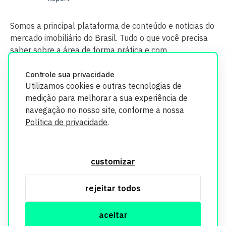
Somos a principal plataforma de conteúdo e notícias do
mercado imobiliário do Brasil. Tudo o que você precisa
saber sobre a área de forma prática e com
credibilidade.
Controle sua privacidade
Utilizamos cookies e outras tecnologias de
medição para melhorar a sua experiência de
navegação no nosso site, conforme a nossa
Política de privacidade
.
O Imobi Report se compromete a proteger sua privacidade e
segurança. Todos os dados coletados em nosso site são
customizar
utilizados exclusivamente para fins de aprimoramento de
serviços, respeitando as diretrizes da LGPD. Para mais
rejeitar todos
informações, consulte nossa Política de Privacidade.
aceitar
© Copyright Imobi Report. Todos os direitos reservados.