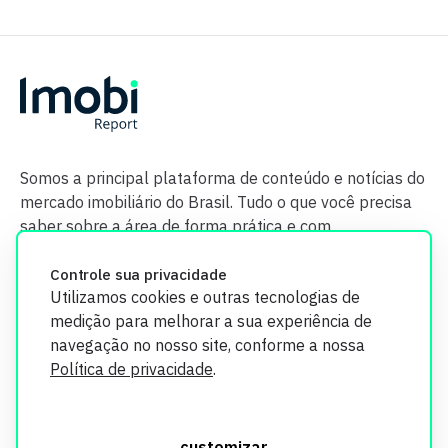
Somos a principal plataforma de conteúdo e notícias do
mercado imobiliário do Brasil. Tudo o que você precisa
saber sobre a área de forma prática e com
credibilidade.
Controle sua privacidade
Utilizamos cookies e outras tecnologias de
medição para melhorar a sua experiência de
navegação no nosso site, conforme a nossa
Política de privacidade
.
O Imobi Report se compromete a proteger sua privacidade e
segurança. Todos os dados coletados em nosso site são
customizar