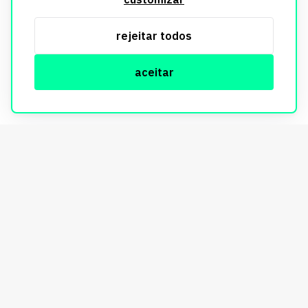
utilizados exclusivamente para fins de aprimoramento de
serviços, respeitando as diretrizes da LGPD. Para mais
rejeitar todos
informações, consulte nossa Política de Privacidade.
aceitar
© Copyright Imobi Report. Todos os direitos reservados.
Política de privacidade
mobister