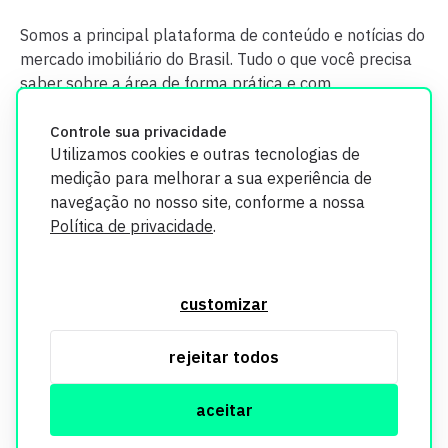
Somos a principal plataforma de conteúdo e notícias do
mercado imobiliário do Brasil. Tudo o que você precisa
saber sobre a área de forma prática e com
credibilidade.
Controle sua privacidade
Utilizamos cookies e outras tecnologias de
medição para melhorar a sua experiência de
navegação no nosso site, conforme a nossa
Política de privacidade
.
O Imobi Report se compromete a proteger sua privacidade e
segurança. Todos os dados coletados em nosso site são
customizar
utilizados exclusivamente para fins de aprimoramento de
serviços, respeitando as diretrizes da LGPD. Para mais
rejeitar todos
informações, consulte nossa Política de Privacidade.
aceitar
© Copyright Imobi Report. Todos os direitos reservados.
Política de privacidade
mobister