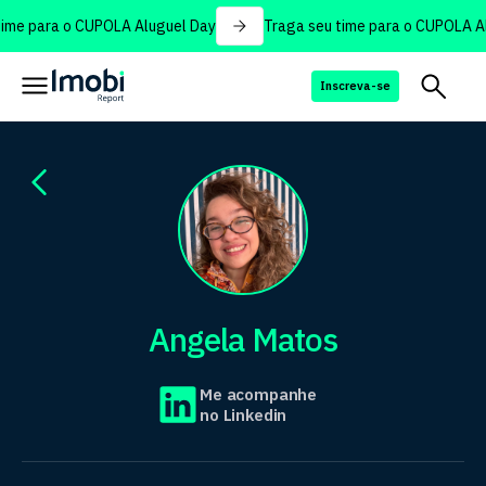
me para o CUPOLA Aluguel Day
Traga seu time para o CUPOLA Alu
Inscreva-se
Angela Matos
Me acompanhe
no Linkedin