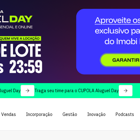
 Day
Traga seu time para o CUPOLA Aluguel Day
Vendas
Incorporação
Gestão
Inovação
Podcasts