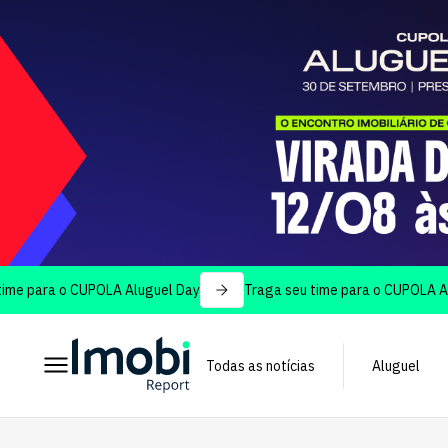
ra o CUPOLA Aluguel Day
Traga seu time para o CUPOLA Aluguel
Todas as notícias
Aluguel