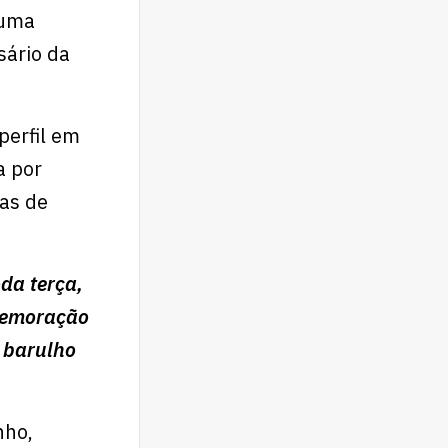
 uma
ário da
perfil em
a por
cas de
da terça,
omemoração
o barulho
nho,