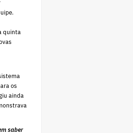
r
uipe.
a quinta
novas
sistema
ara os
giu ainda
emonstrava
sem saber