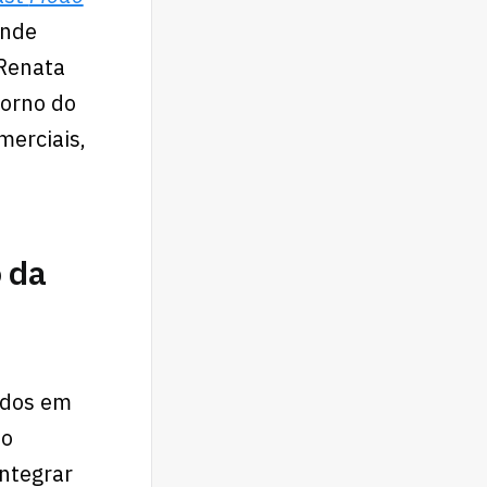
onde
 Renata
torno do
merciais,
o da
idos em
do
integrar