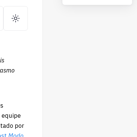
is
siasmo
as
a equipe
ntado por
ast
Modo