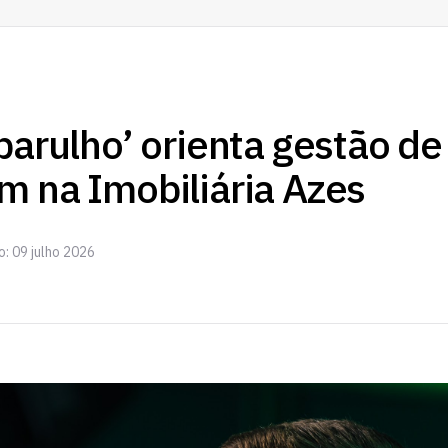
barulho’ orienta gestão de
m na Imobiliária Azes
o: 09 julho 2026