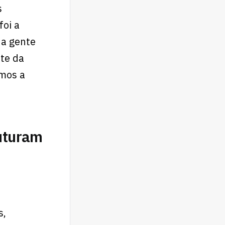
s
oi a
 a gente
nte da
emos a
ruturam
s,