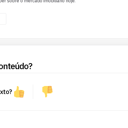
ber sobre o mercado imobiliário hoje.
onteúdo?
exto?