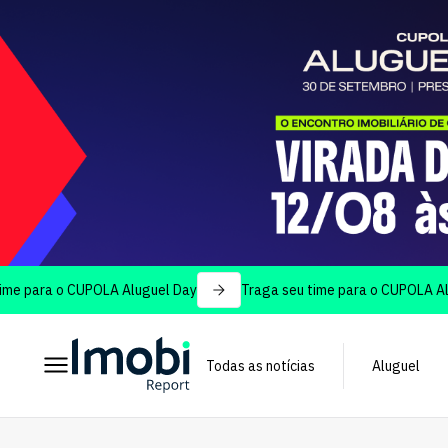
o CUPOLA Aluguel Day
Traga seu time para o CUPOLA Aluguel Day
Todas as notícias
Aluguel