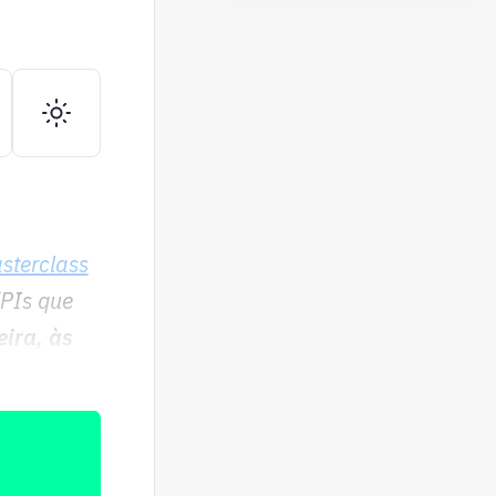
sterclass
PIs que
eira, às