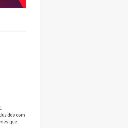
.
oduzidos com
ações que