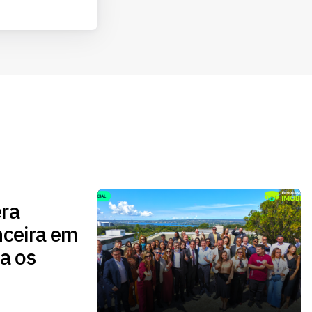
ra
nceira em
a os