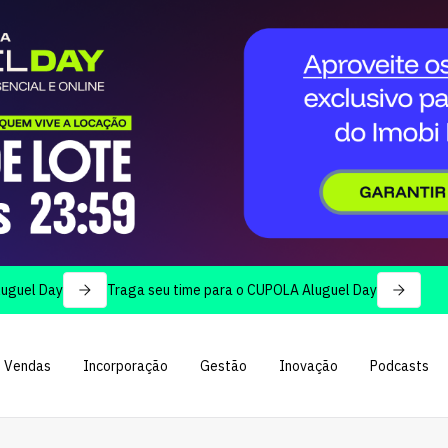
Traga seu time para o CUPOLA Aluguel Day
Vendas
Incorporação
Gestão
Inovação
Podcasts