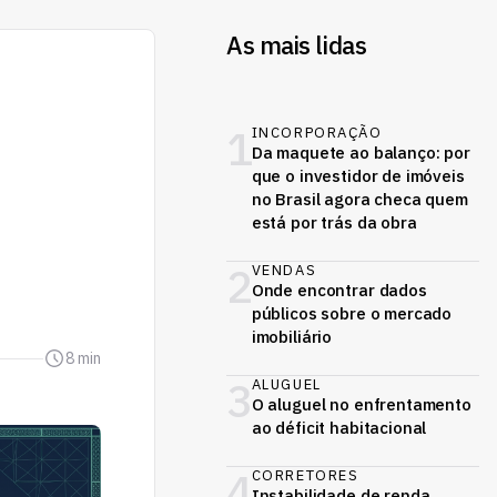
As mais lidas
1
INCORPORAÇÃO
Da maquete ao balanço: por
que o investidor de imóveis
no Brasil agora checa quem
está por trás da obra
2
VENDAS
Onde encontrar dados
públicos sobre o mercado
imobiliário
8 min
3
ALUGUEL
O aluguel no enfrentamento
ao déficit habitacional
4
CORRETORES
Instabilidade de renda