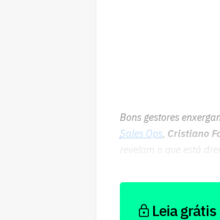
Bons gestores enxerga
Sales Ops
,
Cristiano F
revelam o que está dr
11h.
Inscreva-se
.
Leia grátis