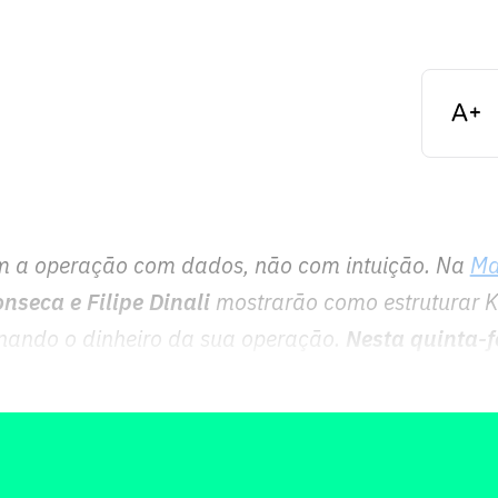
m a operação com dados, não com intuição. Na
Ma
onseca e Filipe Dinali
mostrarão como estruturar K
enando o dinheiro da sua operação.
Nesta quinta-f