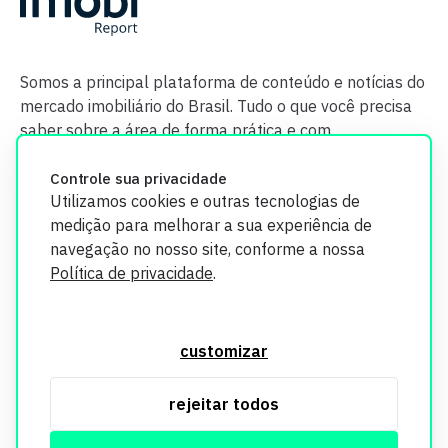
Somos a principal plataforma de conteúdo e notícias do
mercado imobiliário do Brasil. Tudo o que você precisa
saber sobre a área de forma prática e com
credibilidade.
Controle sua privacidade
Utilizamos cookies e outras tecnologias de
medição para melhorar a sua experiência de
navegação no nosso site, conforme a nossa
Política de privacidade
.
O Imobi Report se compromete a proteger sua privacidade e
segurança. Todos os dados coletados em nosso site são
customizar
utilizados exclusivamente para fins de aprimoramento de
serviços, respeitando as diretrizes da LGPD. Para mais
rejeitar todos
informações, consulte nossa Política de Privacidade.