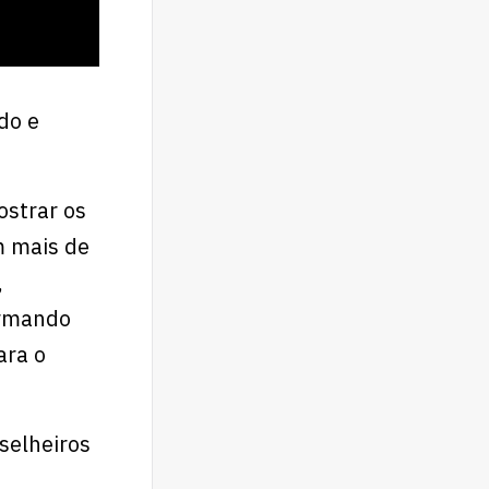
do e
ostrar os
m mais de
,
formando
ara o
selheiros