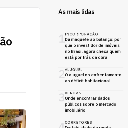
As mais lidas
1
INCORPORAÇÃO
são
Da maquete ao balanço: por
que o investidor de imóveis
no Brasil agora checa quem
está por trás da obra
2
ALUGUEL
O aluguel no enfrentamento
ao déficit habitacional
3
VENDAS
Onde encontrar dados
públicos sobre o mercado
imobiliário
4
CORRETORES
Instabilidade de renda