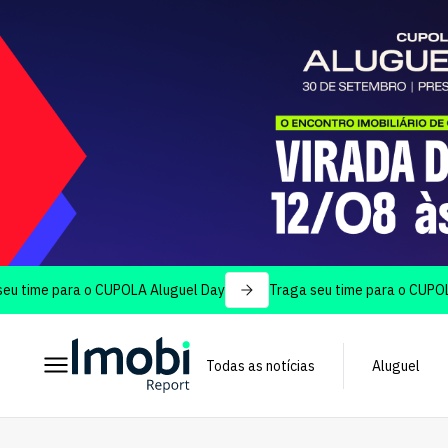
 para o CUPOLA Aluguel Day
Traga seu time para o CUPOLA Alugu
Todas as notícias
Aluguel