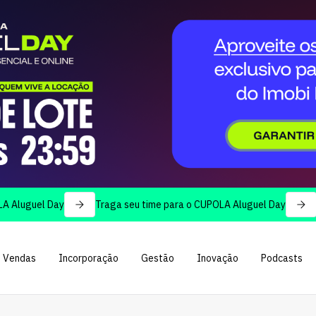
el Day
Traga seu time para o CUPOLA Aluguel Day
Vendas
Incorporação
Gestão
Inovação
Podcasts