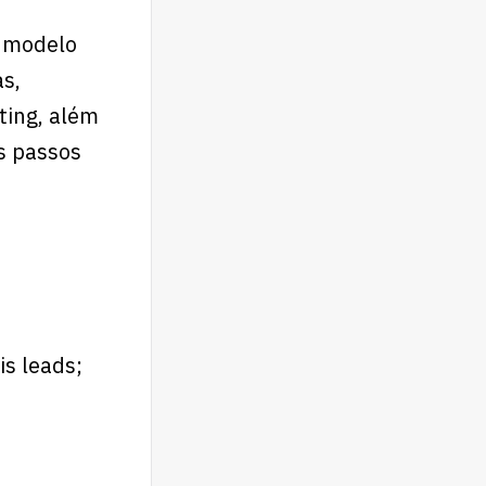
u modelo
as,
ting, além
s passos
s leads;