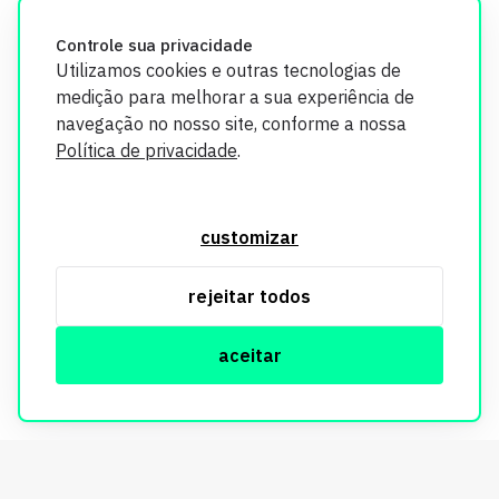
credibilidade.
Controle sua privacidade
Utilizamos cookies e outras tecnologias de
medição para melhorar a sua experiência de
navegação no nosso site, conforme a nossa
Política de privacidade
.
O Imobi Report se compromete a proteger sua privacidade e
segurança. Todos os dados coletados em nosso site são
customizar
utilizados exclusivamente para fins de aprimoramento de
serviços, respeitando as diretrizes da LGPD. Para mais
rejeitar todos
informações, consulte nossa Política de Privacidade.
aceitar
© Copyright Imobi Report. Todos os direitos reservados.
Política de privacidade
mobister