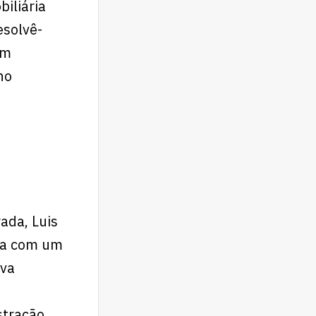
iliária
esolvê-
em
no
ada, Luis
eça com um
eva
stração