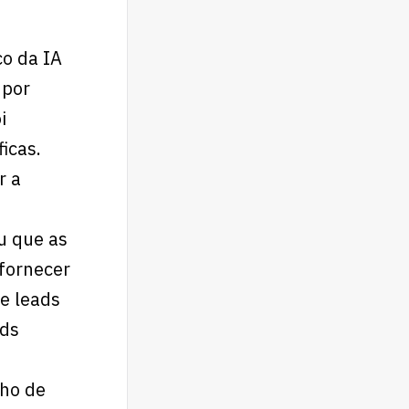
o da IA
 por
i
icas.
r a
u que as
 fornecer
e leads
ads
lho de