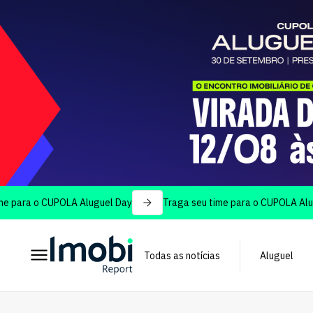
o CUPOLA Aluguel Day
Traga seu time para o CUPOLA Aluguel Day
Todas as notícias
Aluguel