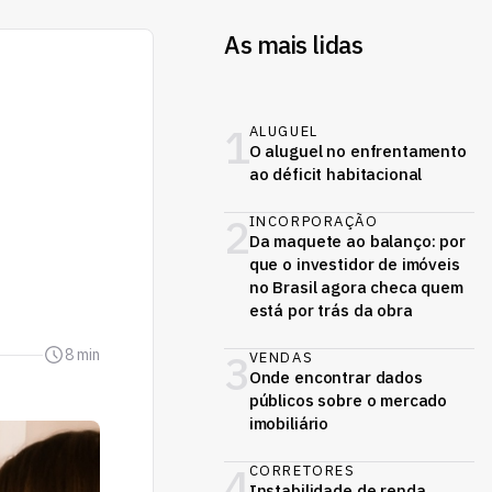
As mais lidas
1
ALUGUEL
O aluguel no enfrentamento
ao déficit habitacional
2
INCORPORAÇÃO
Da maquete ao balanço: por
que o investidor de imóveis
no Brasil agora checa quem
está por trás da obra
8 min
3
VENDAS
Onde encontrar dados
públicos sobre o mercado
imobiliário
4
CORRETORES
Instabilidade de renda