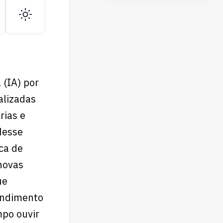
 (IA) por
alizadas
rias e
Nesse
ca de
novas
ue
endimento
mpo ouvir