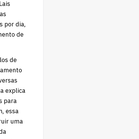
Lais
 as
s por dia,
mento de
los de
nsamento
versas
a explica
s para
, essa
ruir uma
 da