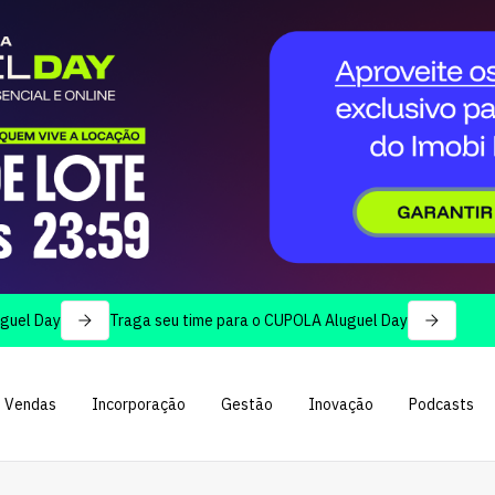
Traga seu time para o CUPOLA Aluguel Day
Vendas
Incorporação
Gestão
Inovação
Podcasts