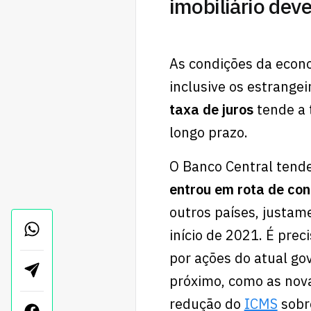
imobiliário dev
As condições da econo
inclusive os estrange
taxa de juros
tende a 
longo prazo.
O Banco Central tende 
entrou em rota de con
outros países, justam
início de 2021. É pre
por ações do atual g
próximo, como as nova
redução do
ICMS
sobre