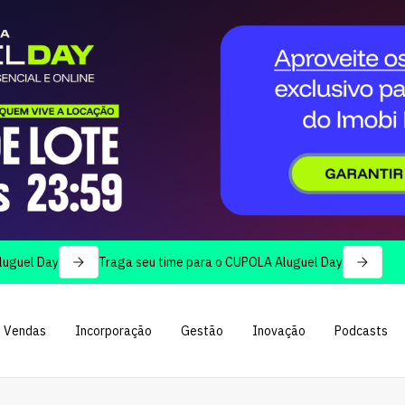
Day
Traga seu time para o CUPOLA Aluguel Day
Vendas
Incorporação
Gestão
Inovação
Podcasts