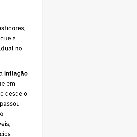
stidores,
 que a
adual no
 a
inflação
que em
co desde o
 passou
ro
eis,
cios