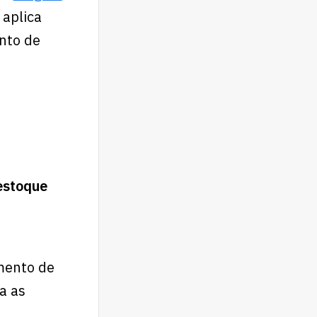
 aplica
nto de
estoque
mento de
a as