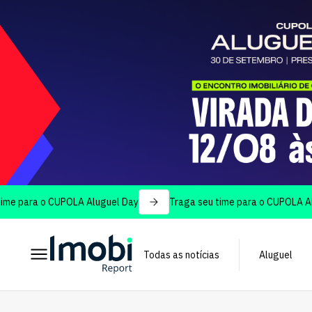
ra o CUPOLA Aluguel Day
Traga seu time para o CUPOLA Aluguel 
Todas as notícias
Aluguel