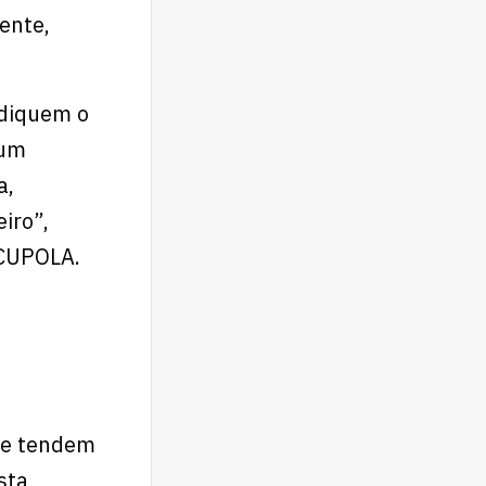
ente,
udiquem o
 um
a,
iro”,
 CUPOLA.
ue tendem
Esta