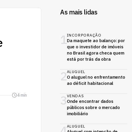
As mais lidas
1
INCORPORAÇÃO
e
Da maquete ao balanço: por
que o investidor de imóveis
no Brasil agora checa quem
está por trás da obra
2
ALUGUEL
O aluguel no enfrentamento
ao déficit habitacional
4 min
3
VENDAS
Onde encontrar dados
públicos sobre o mercado
imobiliário
4
ALUGUEL
Aluguel com intenção de