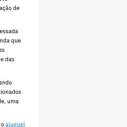
ração de
ressada
anda que
es
ue das
rando
ecionados
de, uma
 o
aluguel