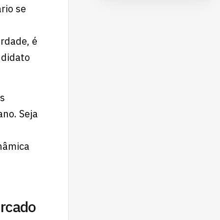
rio se
erdade, é
ndidato
as
ano. Seja
nâmica
ercado