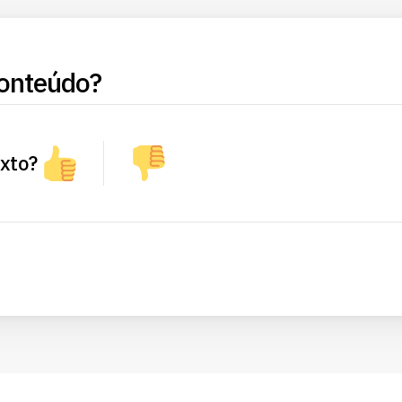
onteúdo?
exto?