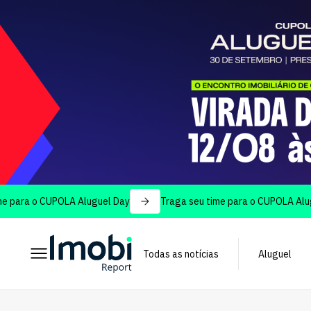
CUPOLA Aluguel Day
Traga seu time para o CUPOLA Aluguel Day
Todas as notícias
Aluguel