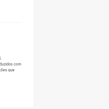
.
oduzidos com
ações que