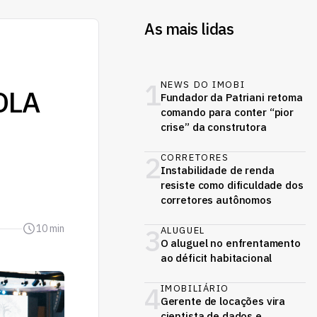
As mais lidas
1
NEWS DO IMOBI
OLA
Fundador da Patriani retoma
comando para conter “pior
crise” da construtora
2
CORRETORES
Instabilidade de renda
resiste como dificuldade dos
corretores autônomos
10 min
3
ALUGUEL
O aluguel no enfrentamento
ao déficit habitacional
4
IMOBILIÁRIO
Gerente de locações vira
cientista de dados e