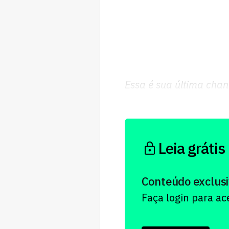
Essa é sua última chan
CUPOLA Summit.
Leia grátis
Conteúdo exclusi
Faça login para a