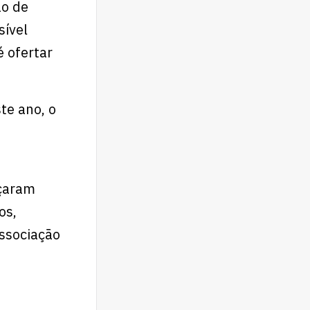
ão de
sível
é ofertar
te ano, o
a
nçaram
os,
Associação