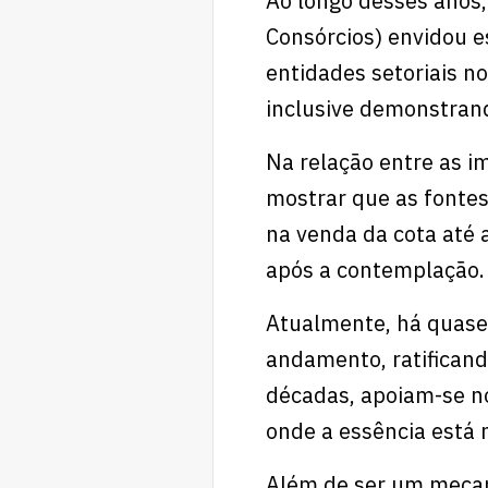
Ao longo desses anos,
Consórcios) envidou e
entidades setoriais n
inclusive demonstrand
Na relação entre as im
mostrar que as fonte
na venda da cota até a
após a contemplação
Atualmente, há quase 
andamento, ratificand
décadas, apoiam-se n
onde a essência está 
Além de ser um mecan