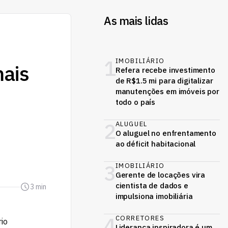
As mais lidas
1
IMOBILIÁRIO
mais
Refera recebe investimento
de R$1.5 mi para digitalizar
manutenções em imóveis por
todo o país
2
ALUGUEL
O aluguel no enfrentamento
ao déficit habitacional
3
IMOBILIÁRIO
Gerente de locações vira
cientista de dados e
3 min
impulsiona imobiliária
4
CORRETORES
Liderança inspiradora é um