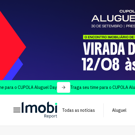
a o CUPOLA Aluguel Day
Traga seu time para o CUPOLA Aluguel D
Todas as notícias
Aluguel