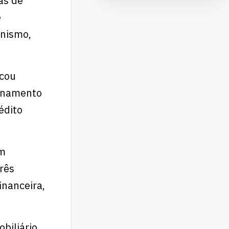
as de
e
anismo,
scou
ionamento
édito
em
rês
nanceira,
iliário,