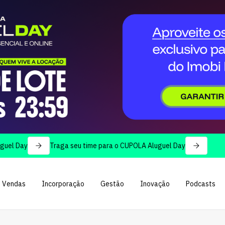
ay
Traga seu time para o CUPOLA Aluguel Day
Vendas
Incorporação
Gestão
Inovação
Podcasts