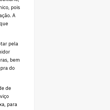
ico, pois
ação. A
 que
tar pela
midor
oras, bem
pra do
de de
viço
xa, para