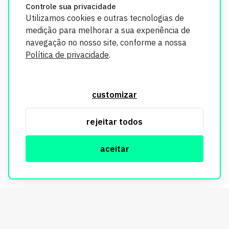
Controle sua privacidade
Utilizamos cookies e outras tecnologias de
medição para melhorar a sua experiência de
navegação no nosso site, conforme a nossa
Política de privacidade
.
O Imobi Report se compromete a proteger sua privacidade e
segurança. Todos os dados coletados em nosso site são
customizar
utilizados exclusivamente para fins de aprimoramento de
serviços, respeitando as diretrizes da LGPD. Para mais
rejeitar todos
informações, consulte nossa Política de Privacidade.
aceitar
© Copyright Imobi Report. Todos os direitos reservados.
Política de privacidade
mobister