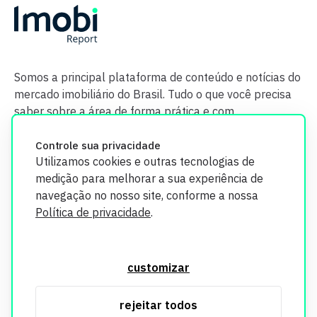
Somos a principal plataforma de conteúdo e notícias do
mercado imobiliário do Brasil. Tudo o que você precisa
saber sobre a área de forma prática e com
credibilidade.
Controle sua privacidade
Utilizamos cookies e outras tecnologias de
medição para melhorar a sua experiência de
navegação no nosso site, conforme a nossa
Política de privacidade
.
O Imobi Report se compromete a proteger sua privacidade e
segurança. Todos os dados coletados em nosso site são
customizar
utilizados exclusivamente para fins de aprimoramento de
serviços, respeitando as diretrizes da LGPD. Para mais
rejeitar todos
informações, consulte nossa Política de Privacidade.