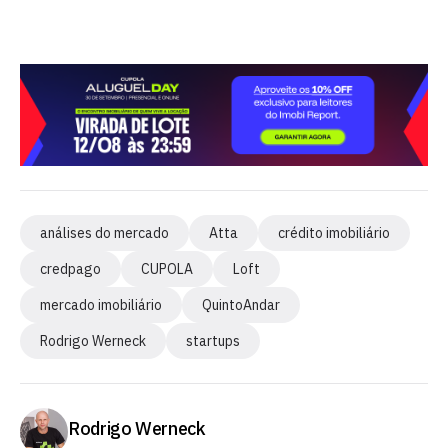
análises do mercado
Atta
crédito imobiliário
credpago
CUPOLA
Loft
mercado imobiliário
QuintoAndar
Rodrigo Werneck
startups
Rodrigo Werneck