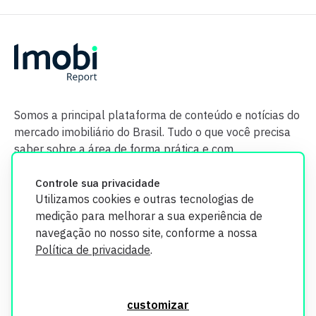
Somos a principal plataforma de conteúdo e notícias do
mercado imobiliário do Brasil. Tudo o que você precisa
saber sobre a área de forma prática e com
credibilidade.
Controle sua privacidade
Utilizamos cookies e outras tecnologias de
medição para melhorar a sua experiência de
navegação no nosso site, conforme a nossa
Política de privacidade
.
O Imobi Report se compromete a proteger sua privacidade e
segurança. Todos os dados coletados em nosso site são
customizar
utilizados exclusivamente para fins de aprimoramento de