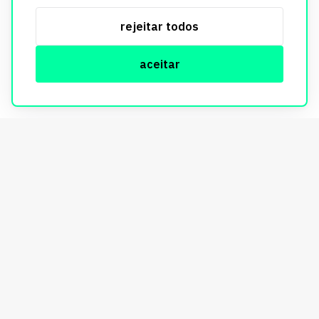
serviços, respeitando as diretrizes da LGPD. Para mais
rejeitar todos
informações, consulte nossa Política de Privacidade.
aceitar
© Copyright Imobi Report. Todos os direitos reservados.
Política de privacidade
mobister