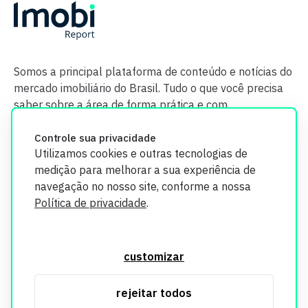
Somos a principal plataforma de conteúdo e notícias do
mercado imobiliário do Brasil. Tudo o que você precisa
saber sobre a área de forma prática e com
credibilidade.
Controle sua privacidade
Utilizamos cookies e outras tecnologias de
medição para melhorar a sua experiência de
navegação no nosso site, conforme a nossa
Política de privacidade
.
O Imobi Report se compromete a proteger sua privacidade e
segurança. Todos os dados coletados em nosso site são
customizar
utilizados exclusivamente para fins de aprimoramento de
serviços, respeitando as diretrizes da LGPD. Para mais
rejeitar todos
informações, consulte nossa Política de Privacidade.