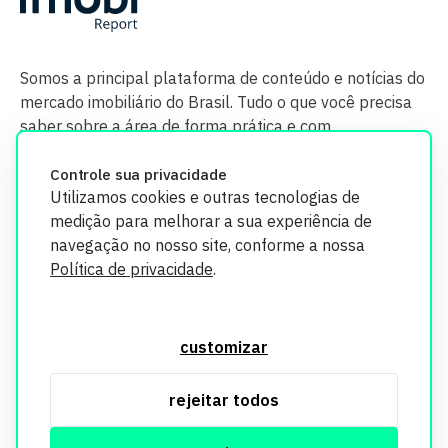
Somos a principal plataforma de conteúdo e notícias do
mercado imobiliário do Brasil. Tudo o que você precisa
saber sobre a área de forma prática e com
credibilidade.
Controle sua privacidade
Utilizamos cookies e outras tecnologias de
medição para melhorar a sua experiência de
navegação no nosso site, conforme a nossa
Política de privacidade
.
O Imobi Report se compromete a proteger sua privacidade e
segurança. Todos os dados coletados em nosso site são
customizar
utilizados exclusivamente para fins de aprimoramento de
serviços, respeitando as diretrizes da LGPD. Para mais
rejeitar todos
informações, consulte nossa Política de Privacidade.