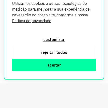
Utilizamos cookies e outras tecnologias de
medição para melhorar a sua experiência de
navegação no nosso site, conforme a nossa
Política de privacidade
.
O Imobi Report se compromete a proteger sua privacidade e
segurança. Todos os dados coletados em nosso site são
customizar
utilizados exclusivamente para fins de aprimoramento de
serviços, respeitando as diretrizes da LGPD. Para mais
rejeitar todos
informações, consulte nossa Política de Privacidade.
aceitar
© Copyright Imobi Report. Todos os direitos reservados.
Política de privacidade
mobister