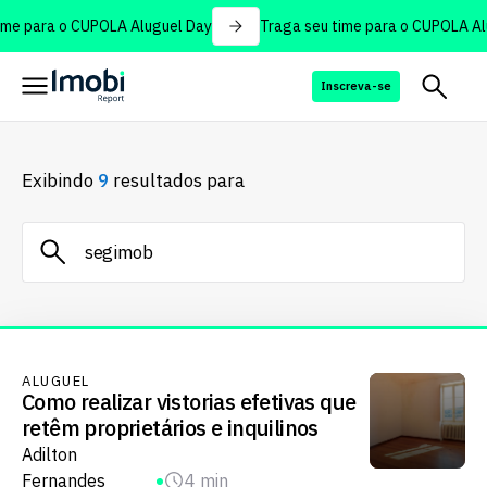
me para o CUPOLA Aluguel Day
Traga seu time para o CUPOLA Alu
Inscreva-se
Exibindo
9
resultados para
ALUGUEL
Como realizar vistorias efetivas que
retêm proprietários e inquilinos
Adilton
Fernandes
4 min