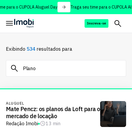
me para o CUPOLA Aluguel Day
Traga seu time para o CUPOLA Alu
Inscreva-se
Exibindo
534
resultados para
ALUGUEL
Mate Pencz: os planos da Loft para o
mercado de locação
Redação Imobi
13 min