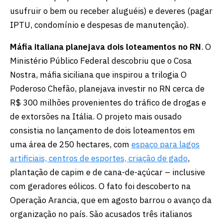
usufruir o bem ou receber aluguéis) e deveres (pagar
IPTU, condomínio e despesas de manutenção).
Máfia italiana planejava dois loteamentos no RN
. O
Ministério Público Federal descobriu que o Cosa
Nostra, máfia siciliana que inspirou a trilogia O
Poderoso Chefão, planejava investir no RN cerca de
R$ 300 milhões provenientes do tráfico de drogas e
de extorsões na Itália. O projeto mais ousado
consistia no lançamento de dois loteamentos em
uma área de 250 hectares, com
espaço para lagos
artificiais, centros de esportes, criação de gado
,
plantação de capim e de cana-de-açúcar – inclusive
com geradores eólicos. O fato foi descoberto na
Operação Arancia, que em agosto barrou o avanço da
organização no país. São acusados três italianos