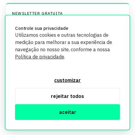
NEWSLETTER GRATUITA
Receba no seu e-mail as
Controle sua privacidade
notícias mais importantes do
Utilizamos cookies e outras tecnologias de
medição para melhorar a sua experiência de
mercado imobiliário
navegação no nosso site, conforme a nossa
Política de privacidade
.
Deixe-me ler primeiro uma
amostra.
customizar
Autorizo o envio das minhas informações de acordo
rejeitar todos
com os
Termos de uso.
aceitar
Assinar Newsletter