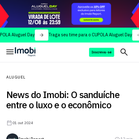
uguel Day
Traga seu time para o CUPOLA Aluguel Day
Trag
Inscreva-se
ALUGUEL
News do Imobi: O sanduíche
entre o luxo e o econômico
01 out 2024