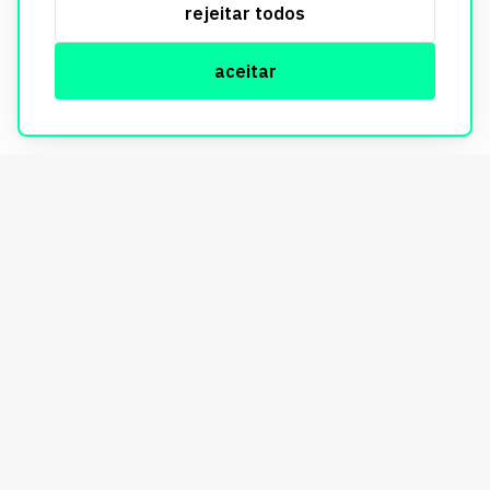
rejeitar todos
informações, consulte nossa Política de Privacidade.
aceitar
© Copyright Imobi Report. Todos os direitos reservados.
Política de privacidade
mobister