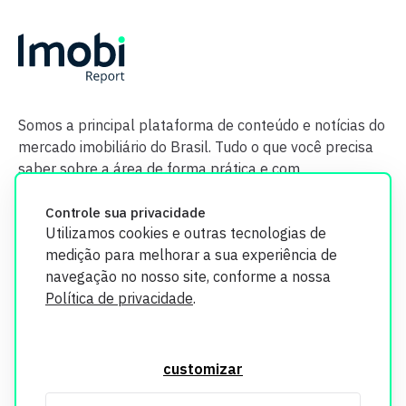
Somos a principal plataforma de conteúdo e notícias do
mercado imobiliário do Brasil. Tudo o que você precisa
saber sobre a área de forma prática e com
credibilidade.
Controle sua privacidade
Utilizamos cookies e outras tecnologias de
medição para melhorar a sua experiência de
navegação no nosso site, conforme a nossa
Política de privacidade
.
O Imobi Report se compromete a proteger sua privacidade e
segurança. Todos os dados coletados em nosso site são
customizar
utilizados exclusivamente para fins de aprimoramento de
serviços, respeitando as diretrizes da LGPD. Para mais