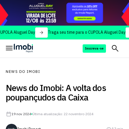
luguel Day
Traga seu time para o CUPOLA Aluguel Day
Tra
Inscreva-se
NEWS DO IMOBI
News do Imobi: A volta dos
poupançudos da Caixa
19 nov 2024
Última atualização: 22 novembro 2024