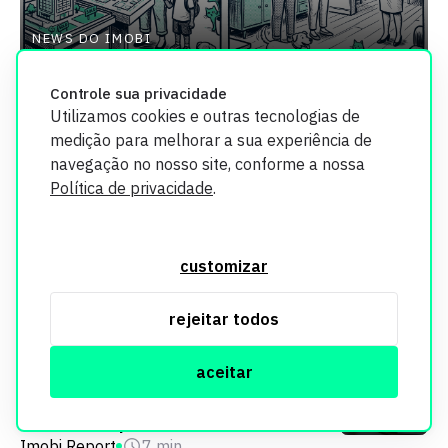
NEWS DO IMOBI
Intenção de compra sobe, mas
Controle sua privacidade
Utilizamos cookies e outras tecnologias de
classe média só consegue
medição para melhorar a sua experiência de
comprar imóveis usados
navegação no nosso site, conforme a nossa
Política de privacidade
.
Imobi Report
8 min
customizar
NEWS DO IMOBI
Análise de matrículas automatizada
pode acelerar vendas de imóveis
rejeitar todos
Imobi Report
9 min
NEWS DO IMOBI
Doação de imóveis e mais
aceitar
estratégias dos locadores para
diminuir impostos
Imobi Report
7 min