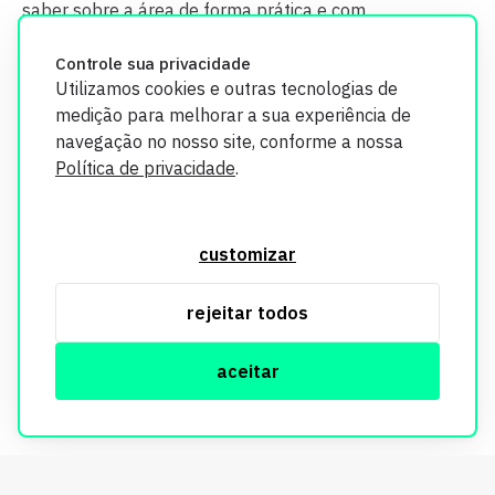
saber sobre a área de forma prática e com
credibilidade.
Controle sua privacidade
Utilizamos cookies e outras tecnologias de
medição para melhorar a sua experiência de
navegação no nosso site, conforme a nossa
Política de privacidade
.
O Imobi Report se compromete a proteger sua privacidade e
segurança. Todos os dados coletados em nosso site são
customizar
utilizados exclusivamente para fins de aprimoramento de
serviços, respeitando as diretrizes da LGPD. Para mais
rejeitar todos
informações, consulte nossa Política de Privacidade.
aceitar
© Copyright Imobi Report. Todos os direitos reservados.
Política de privacidade
mobister