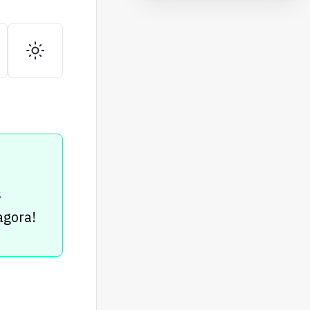
s
agora!