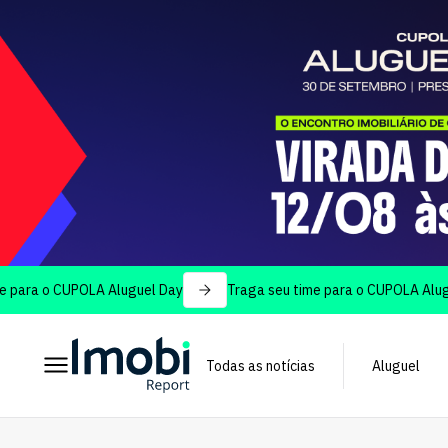
o CUPOLA Aluguel Day
Traga seu time para o CUPOLA Aluguel Day
Todas as notícias
Aluguel