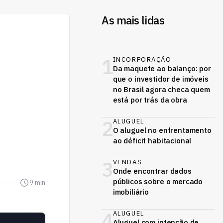
As mais lidas
1
INCORPORAÇÃO
Da maquete ao balanço: por
que o investidor de imóveis
no Brasil agora checa quem
está por trás da obra
2
ALUGUEL
O aluguel no enfrentamento
ao déficit habitacional
3
VENDAS
Onde encontrar dados
públicos sobre o mercado
9 min
imobiliário
4
ALUGUEL
Aluguel com intenção de