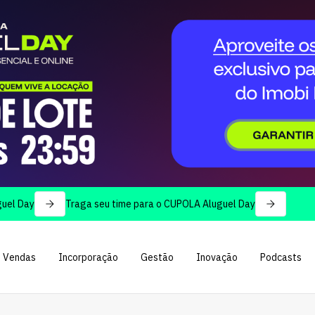
Traga seu time para o CUPOLA Aluguel Day
Vendas
Incorporação
Gestão
Inovação
Podcasts