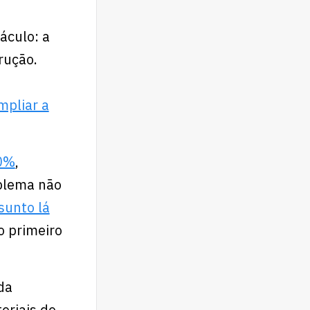
áculo: a
rução.
mpliar a
10%
,
oblema não
sunto lá
o primeiro
da
eriais de