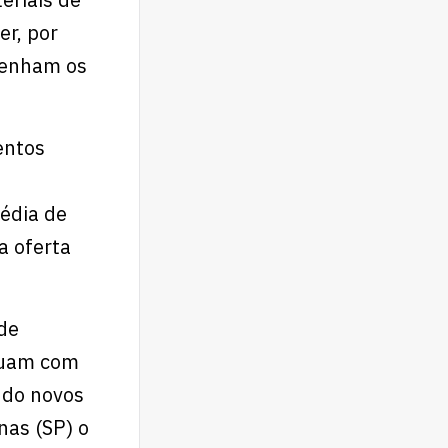
er, por
tenham os
entos
édia de
a oferta
de
atuam com
ndo novos
nas (SP) o