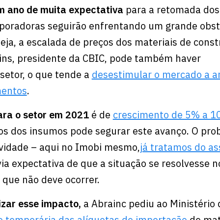
m ano de muita expectativa
para a retomada dos
rporadoras seguirão enfrentando um grande obst
seja, a escalada de preços dos materiais de const
ins, presidente da CBIC, pode também haver
setor, o que tende a
desestimular o mercado a a
mentos
.
ara o setor em 2021
é de
crescimento de 5% a 
tos dos insumos pode segurar este avanço. O pr
idade – aqui no Imobi mesmo,
já tratamos do as
ia expectativa de que a situação se resolvesse n
o que não deve ocorrer.
zar esse impacto,
a Abrainc pediu ao Ministério 
 temporária das alíquotas de importação
de mat