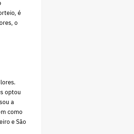
o
rteio, é
ores, o
lores.
as optou
ssou a
tem como
eiro e São