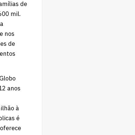
amílias de
600 mil.
 a
ue nos
ões de
mentos
 Globo
12 anos
ilhão à
licas é
 oferece