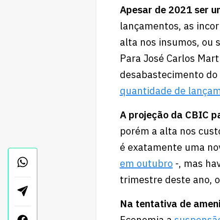
Apesar de 2021 ser u
lançamentos, as inco
alta nos insumos, ou 
Para José Carlos Mart
desabastecimento do 
quantidade de lança
A projeção da CBIC p
porém a alta nos cus
é exatamente uma nov
em outubro
-, mas hav
trimestre deste ano, 
Na tentativa de ameni
Economia a
suspensão