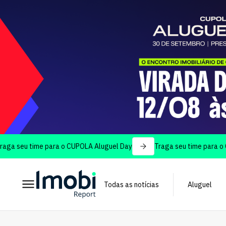
u time para o CUPOLA Aluguel Day
Traga seu time para o CUPOLA
Todas as notícias
Aluguel