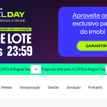
 Aluguel Day
Traga seu time para o CUPOLA Aluguel Day
Vendas
Incorporação
Gestão
Inovação
Podcasts