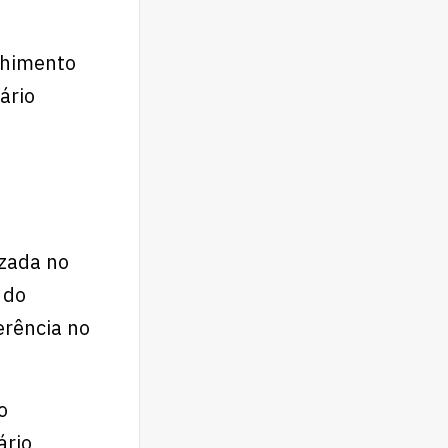
chimento
ário
izada no
 do
erência no
o
rio,