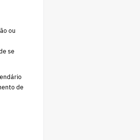
ção ou
de se
endário
mento de