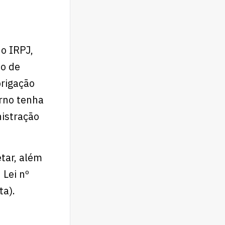
o IRPJ,
ão de
brigação
erno tenha
istração
tar, além
 Lei nº
ta).