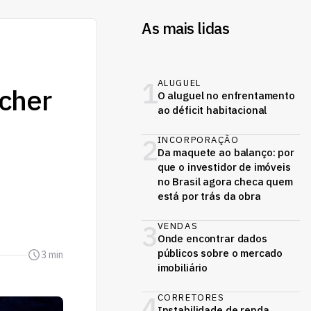
As mais lidas
1
ALUGUEL
cher
O aluguel no enfrentamento
ao déficit habitacional
2
INCORPORAÇÃO
Da maquete ao balanço: por
que o investidor de imóveis
no Brasil agora checa quem
está por trás da obra
3
VENDAS
Onde encontrar dados
públicos sobre o mercado
3 min
imobiliário
4
CORRETORES
Instabilidade de renda