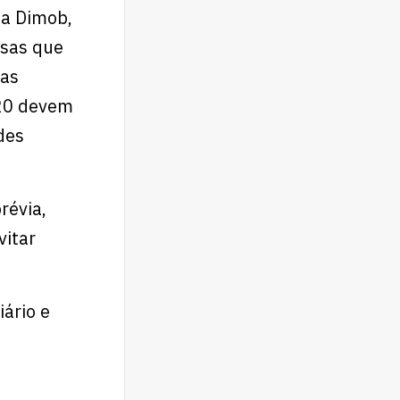
 a Dimob,
esas que
 as
020 devem
des
révia,
vitar
iário e