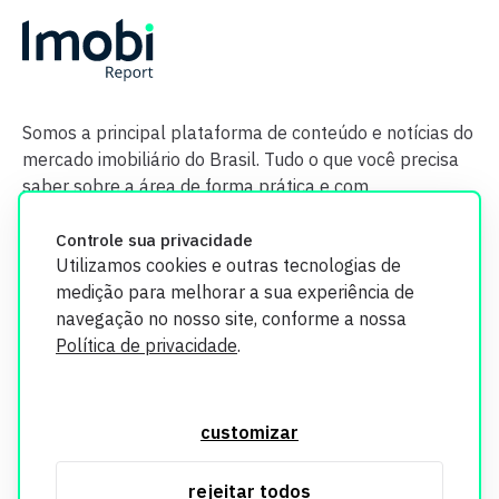
Somos a principal plataforma de conteúdo e notícias do
mercado imobiliário do Brasil. Tudo o que você precisa
saber sobre a área de forma prática e com
credibilidade.
Controle sua privacidade
Utilizamos cookies e outras tecnologias de
medição para melhorar a sua experiência de
navegação no nosso site, conforme a nossa
Política de privacidade
.
O Imobi Report se compromete a proteger sua privacidade e
segurança. Todos os dados coletados em nosso site são
customizar
utilizados exclusivamente para fins de aprimoramento de
serviços, respeitando as diretrizes da LGPD. Para mais
rejeitar todos
informações, consulte nossa Política de Privacidade.