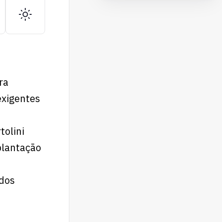
ra
exigentes
tolini
plantação
idos