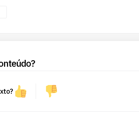
onteúdo?
exto?