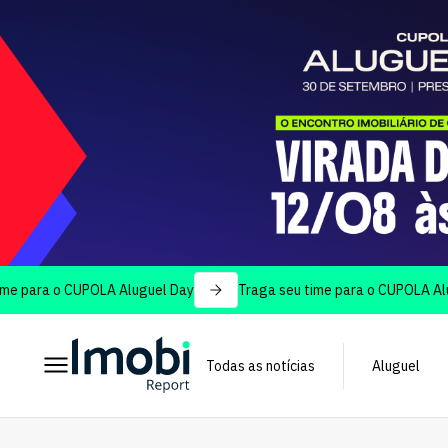
o CUPOLA Aluguel Day
Traga seu time para o CUPOLA Aluguel Day
Todas as notícias
Aluguel