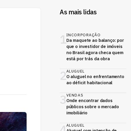
As mais lidas
1
INCORPORAÇÃO
Da maquete ao balanço: por
que o investidor de imóveis
no Brasil agora checa quem
está por trás da obra
2
ALUGUEL
O aluguel no enfrentamento
ao déficit habitacional
3
VENDAS
Onde encontrar dados
públicos sobre o mercado
imobiliário
4
ALUGUEL
Aluguel com intenção de