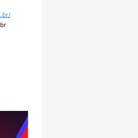
.br/
.br