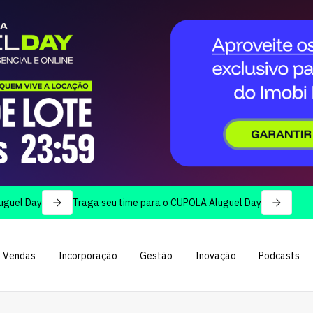
Traga seu time para o CUPOLA Aluguel Day
Vendas
Incorporação
Gestão
Inovação
Podcasts