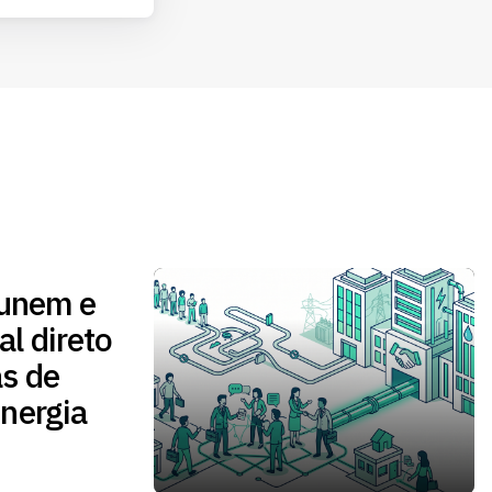
 unem e
l direto
s de
nergia