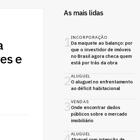
As mais lidas
1
INCORPORAÇÃO
a
Da maquete ao balanço: por
que o investidor de imóveis
res e
no Brasil agora checa quem
está por trás da obra
2
ALUGUEL
O aluguel no enfrentamento
ao déficit habitacional
3
VENDAS
Onde encontrar dados
públicos sobre o mercado
imobiliário
4
ALUGUEL
Aluguel com intenção de