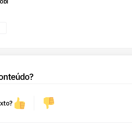
obi
onteúdo?
exto?