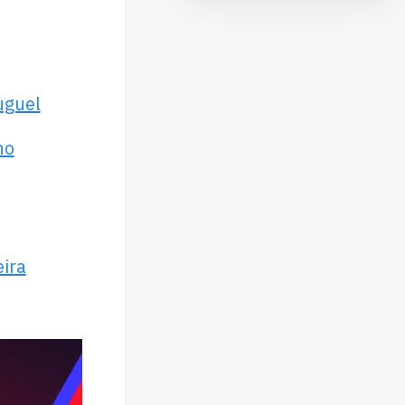
uguel
no
eira