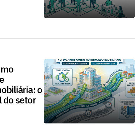
omo
de
obiliária: o
l do setor