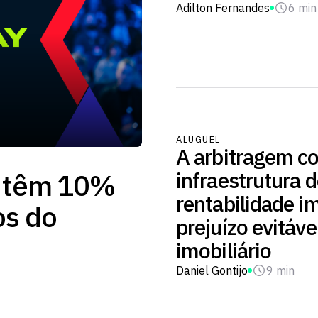
Adilton Fernandes
6 min
ALUGUEL
A arbitragem c
infraestrutura 
t têm 10%
rentabilidade im
os do
prejuízo evitáve
imobiliário
Daniel Gontijo
9 min