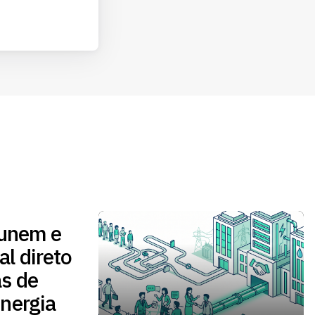
 unem e
l direto
s de
nergia