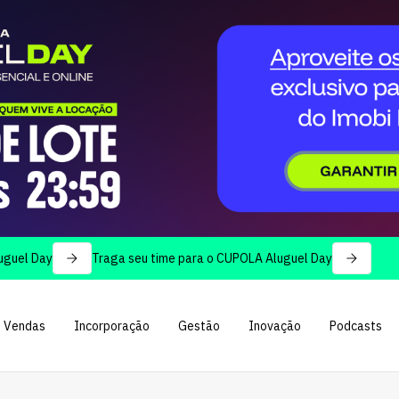
Day
Traga seu time para o CUPOLA Aluguel Day
Vendas
Incorporação
Gestão
Inovação
Podcasts