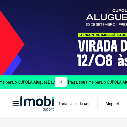
ra o CUPOLA Aluguel Day
Traga seu time para o CUPOLA Aluguel 
Todas as notícias
Aluguel