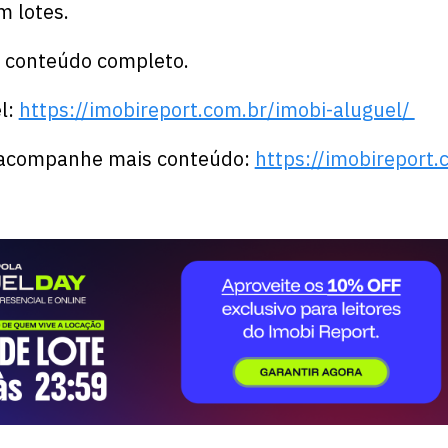
m lotes.
o conteúdo completo.
l:
https://imobireport.com.br/imobi-aluguel/
e acompanhe mais conteúdo:
https://imobireport.