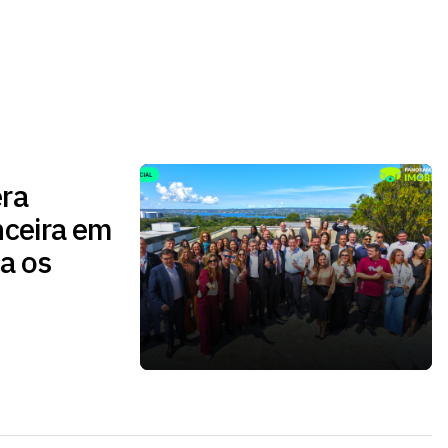
ra
nceira em
a os