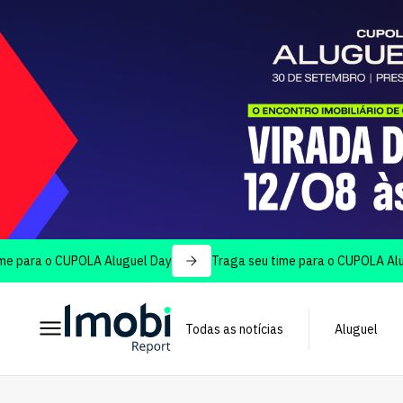
o CUPOLA Aluguel Day
Traga seu time para o CUPOLA Aluguel Day
Todas as notícias
Aluguel