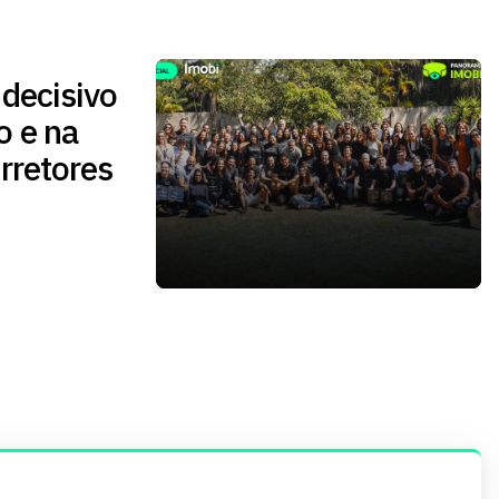
 decisivo
o e na
rretores