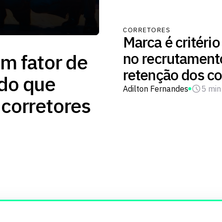
CORRETORES
Marca é critério
no recrutament
um fator de
retenção dos co
 do que
Adilton Fernandes
5 min
 corretores