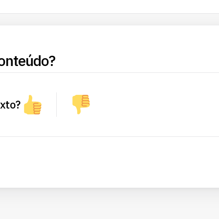
onteúdo?
exto?