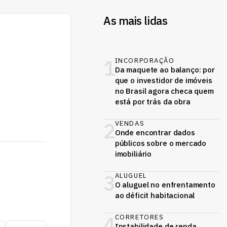
As mais lidas
1
INCORPORAÇÃO
Da maquete ao balanço: por
que o investidor de imóveis
no Brasil agora checa quem
está por trás da obra
2
VENDAS
Onde encontrar dados
públicos sobre o mercado
imobiliário
3
ALUGUEL
O aluguel no enfrentamento
ao déficit habitacional
4
CORRETORES
Instabilidade de renda