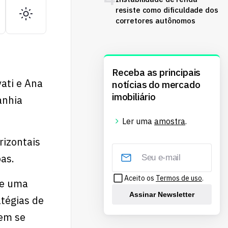
resiste como dificuldade dos
corretores autônomos
Receba as principais
ati e Ana
notícias do mercado
imobiliário
anhia
Ler uma
amostra
.
rizontais
as.
Aceito os
Termos de uso
.
de uma
Assinar Newsletter
atégias de
vem se