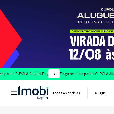
o CUPOLA Aluguel Day
Traga seu time para o CUPOLA Aluguel Da
Todas as notícias
Aluguel