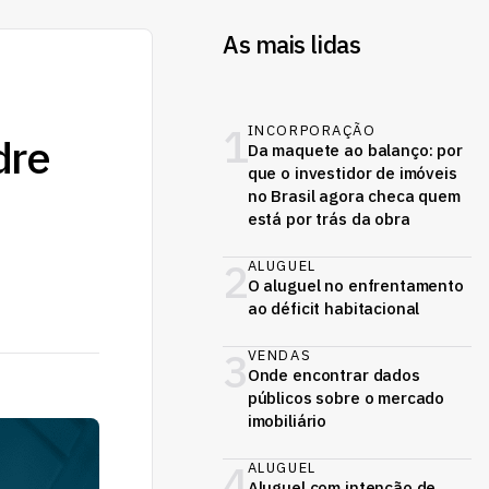
As mais lidas
1
INCORPORAÇÃO
dre
Da maquete ao balanço: por
que o investidor de imóveis
no Brasil agora checa quem
está por trás da obra
2
ALUGUEL
O aluguel no enfrentamento
ao déficit habitacional
3
VENDAS
Onde encontrar dados
públicos sobre o mercado
imobiliário
4
ALUGUEL
Aluguel com intenção de