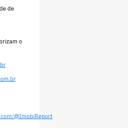
de de
lorizam o
br
.br⁠⁠⁠⁠⁠⁠
e.com/@ImobiReport