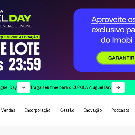
y
Traga seu time para o CUPOLA Aluguel Day
Vendas
Incorporação
Gestão
Inovação
Podcasts