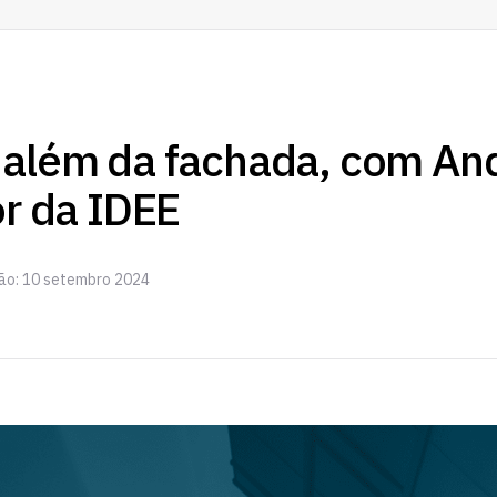
 além da fachada, com An
or da IDEE
ção: 10 setembro 2024