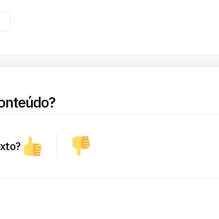
onteúdo?
exto?