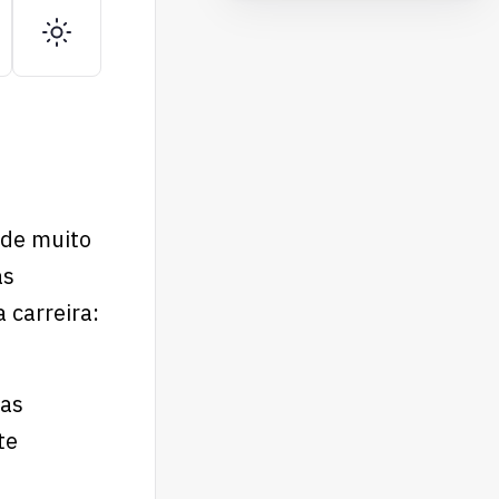
sde muito
as
 carreira:
 as
te