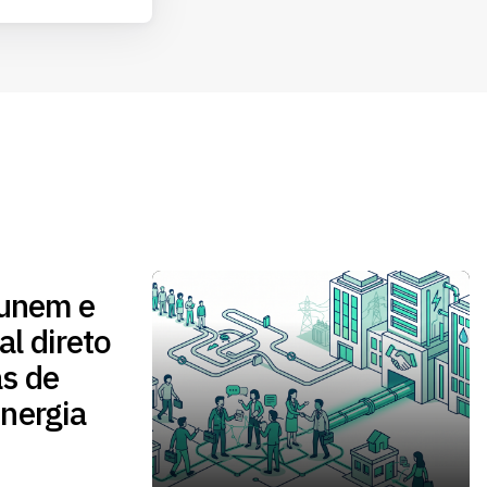
 unem e
l direto
s de
nergia