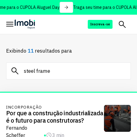
me para o CUPOLA Aluguel Day
Traga seu time para o CUPOLA Alu
Inscreva-se
Exibindo
11
resultados para
INCORPORAÇÃO
Por que a construção industrializada
é o futuro para construtoras?
Fernando
Scheffer
3 min