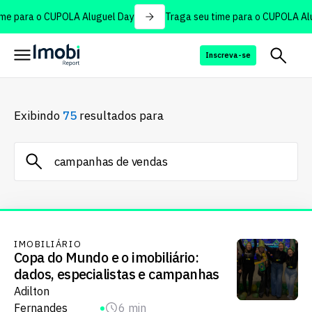
me para o CUPOLA Aluguel Day
Traga seu time para o CUPOLA Alu
Inscreva-se
Exibindo
75
resultados para
IMOBILIÁRIO
Copa do Mundo e o imobiliário:
dados, especialistas e campanhas
Adilton
Fernandes
6 min