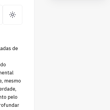
gadas de
ado
mental
 e, mesmo
verdade,
nto pelo
rofundar