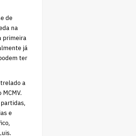
se de
ueda na
a primeira
almente já
 podem ter
trelado a
no MCMV.
partidas,
ias e
ico,
uis.