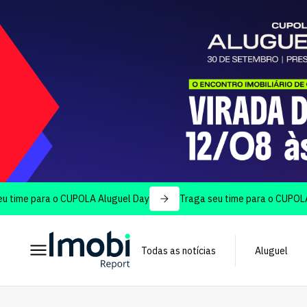
 para o CUPOLA Aluguel Day
Traga seu time para o CUPOLA Alugu
Todas as notícias
Aluguel