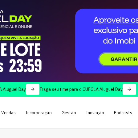
el Day
Traga seu time para o CUPOLA Aluguel Day
Vendas
Incorporação
Gestão
Inovação
Podcasts