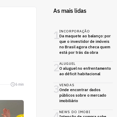
As mais lidas
1
INCORPORAÇÃO
,
Da maquete ao balanço: por
que o investidor de imóveis
no Brasil agora checa quem
está por trás da obra
2
ALUGUEL
O aluguel no enfrentamento
ao déficit habitacional
6 min
3
VENDAS
Onde encontrar dados
públicos sobre o mercado
imobiliário
4
NEWS DO IMOBI
Intenção de compra sobe,