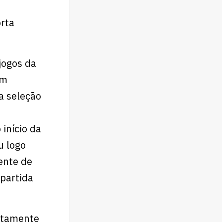
rta
jogos da
um
a seleção
início da
u logo
rente de
partida
letamente