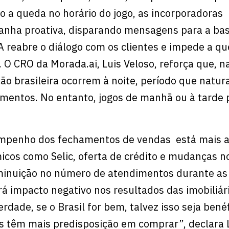
o a queda no horário do jogo, as incorporadoras
nha proativa, disparando mensagens para a ba
IA reabre o diálogo com os clientes e impede a q
 O CRO da Morada.ai, Luis Veloso, reforça que, n
ção brasileira ocorrem à noite, período que natur
imentos. No entanto, jogos de manhã ou à tarde
mpenho dos fechamentos de vendas está mais a
cos como Selic, oferta de crédito e mudanças 
inuição no número de atendimentos durante as 
rá impacto negativo nos resultados das imobiliár
rdade, se o Brasil for bem, talvez isso seja benéf
s têm mais predisposição em comprar”, declara L