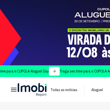
ra o CUPOLA Aluguel Day
Traga seu time para o CUPOLA Aluguel 
Todas as notícias
Aluguel