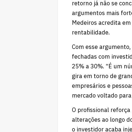
retorno já não se con
argumentos mais forte
Medeiros acredita em t
rentabilidade.
Com esse argumento, 
fechadas com investid
25% a 30%. “É um núm
gira em torno de gran
empresários e pessoas
mercado voltado para 
O profissional reforç
alterações ao longo d
o investidor acaba inj