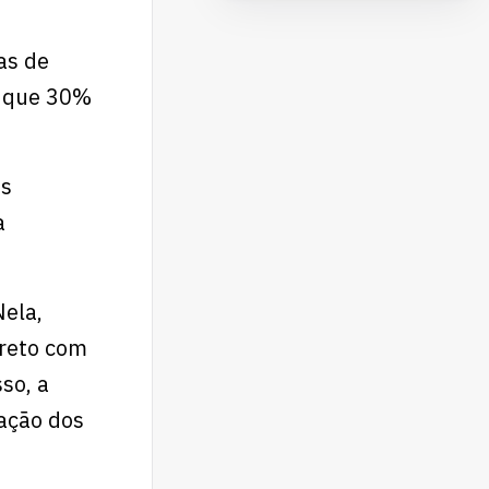
as de
a que 30%
os
a
Nela,
ireto com
so, a
ação dos