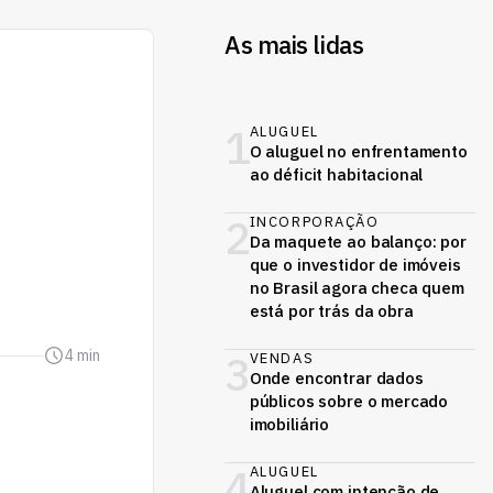
As mais lidas
1
ALUGUEL
O aluguel no enfrentamento
ao déficit habitacional
2
INCORPORAÇÃO
Da maquete ao balanço: por
que o investidor de imóveis
no Brasil agora checa quem
está por trás da obra
4 min
3
VENDAS
Onde encontrar dados
públicos sobre o mercado
imobiliário
4
ALUGUEL
Aluguel com intenção de