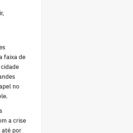
r,
es
a faixa de
 cidade
randes
apel no
ele.
s
om a crise
 até por