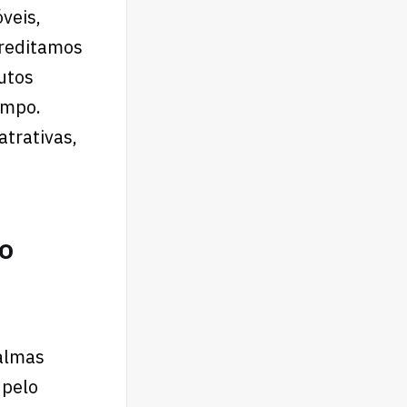
veis,
creditamos
utos
empo.
atrativas,
 o
Palmas
 pelo