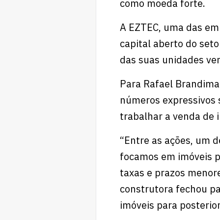
como moeda forte.
A EZTEC, uma das emp
capital aberto do set
das suas unidades ven
Para Rafael Brandimar
números expressivos 
trabalhar a venda de 
“Entre as ações, um d
focamos em imóveis p
taxas e prazos menore
construtora fechou p
imóveis para posterio