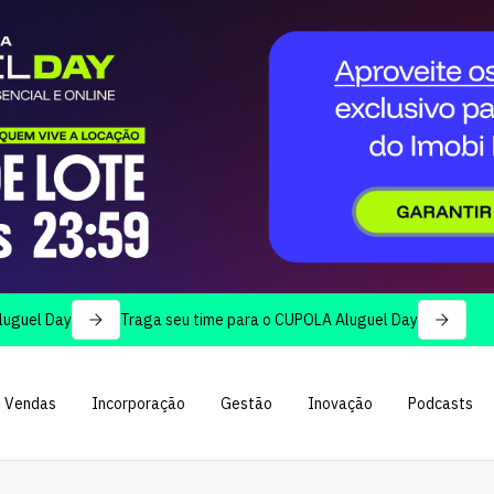
Day
Traga seu time para o CUPOLA Aluguel Day
Vendas
Incorporação
Gestão
Inovação
Podcasts