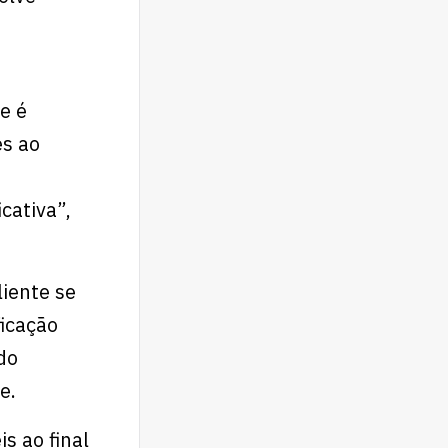
e é
es ao
cativa”,
liente se
ficação
do
e.
s ao final