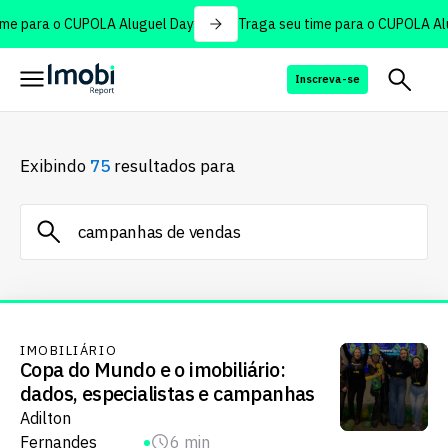
me para o CUPOLA Aluguel Day
Traga seu time para o CUPOLA Alu
Inscreva-se
Exibindo
75
resultados para
IMOBILIÁRIO
Copa do Mundo e o imobiliário:
dados, especialistas e campanhas
Adilton
Fernandes
6 min